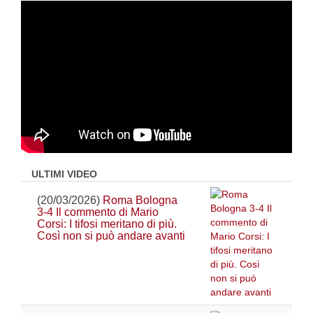
ULTIMI VIDEO
(20/03/2026)
Roma Bologna
3-4 Il commento di Mario
Corsi: I tifosi meritano di più.
Così non si può andare avanti