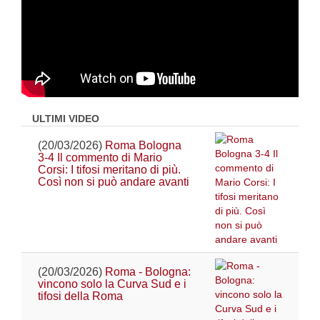
ULTIMI VIDEO
(20/03/2026)
Roma Bologna
3-4 Il commento di Mario
Corsi: I tifosi meritano di più.
Così non si può andare avanti
(20/03/2026)
Roma - Bologna:
vincono solo la Curva Sud e i
tifosi della Roma