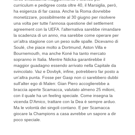
curriculum e pedigree costa oltre 40, il Marsiglia, però,
ha esigenza di far cassa. Anche la Roma dovrebbe
monetizzare, possibilmente al 30 giugno per risolvere
una volta per tutte l'annosa questione del settlement
agreement con la UEFA. l'alternativa sarebbe rimandare
la scadenza di un anno, ma sarebbe come operare per
un'altra stagione con un peso sulle spalle. Dicevamo di
Soulé, che piace molto a Dortmund, Aston Villa e
Bournemouth, ma anche Koné ha tanto mercato
sopranno in Italia. Mentre Ndicka garantirebbe il
maggior guadagno essendo arrivato nella Capitale da
svincolato. Vaz e Dovbyk, infine, potrebbero far posto a
un'altra punta. Fosse per Gasp non ci sarebbero dubbi
sull'alter ego di Malen: Gian Piero accoglierebbe a
braccia aperte Scamacca, valutato almeno 25 milioni,
con il quale ha un feeling speciale. Come insegna la
vicenda D'Amico, trattare con la Dea è sempre arduo.
Ma le volontà dei singoli contano. E per Scamacca
giocare la Champions a casa avrebbe un sapore a dir
poco speciale.