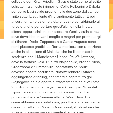
colloquio con Ryan Friedkin, Gasp è stato come al solito
schietto: ha chiesto i rinnovi di Celik, Pellegrini e Dybala
per porre basi solide proprio nelle due zone del campo
finite sotto la sua lente d'ingrandimento tattica. E poi
ancora: un altro esterno titolare, destro per abbinarlo al
turco e anche per portare quest'ultimo nella linea di
difesa, oppure sinistro per spostare Wesley sulla corsia
dove dovrebbe trovarsi meglio o magari per permettergli
di rifiatare. Dodo, Zappacosta e Carlos Augusto sono
nomi piuttosto graditi. La Roma monitora con attenzione
anche la situazione di Malacia, che ha il contratto in
scadenza con il Manchester United. Poi c'è l'attacco,
dove la fantasia vola. Due tra Alajbegovic, Brandt, Nusa,
Greenwood e Summerville, soprattutto se Soulé
dovesse essere sacrificato, rinforzerebbero l'attacco
aggiungendo dribbling, centimetri e soprattutto gol.
Alajbegovic ha già aperto al trasferimento ed è valutato
25 milioni di euro dal Bayer Leverkusen, per Nusa del
Lipsia ne servonono almeno 30, stessa cifra che
potrebbe liberare Summerville dal West Ham. Brandt,
come abbiamo raccontato ieri, può liberarsi a zero ed è
già in contatto con Malen. Greenwood, il calciatore che
forse entusiasma maggiormente il tecnico per