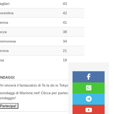
agliari
43
iorentina
42
enoa
41
ecce
38
remonese
34
erona
21
isa
18
NDAGGI
hi vincerà il fantacalcio di Te la do io Tokyo?
 sondaggi di Marione.net! Clicca per partecipare al
ondaggio!