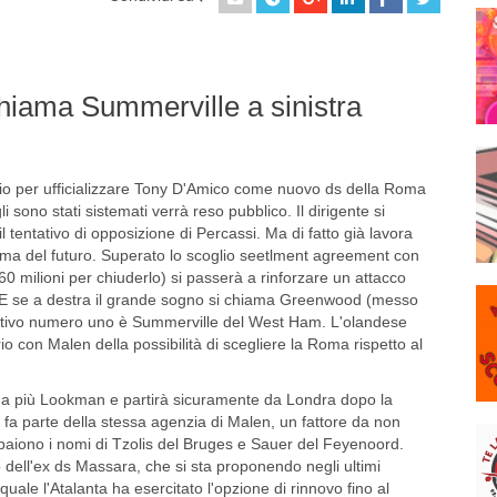
hiama Summerville a sinistra
io per ufficializzare Tony D'Amico come nuovo ds della Roma
i sono stati sistemati verrà reso pubblico. Il dirigente si
l tentativo di opposizione di Percassi. Ma di fatto già lavora
 Roma del futuro. Superato lo scoglio seetlment agreement con
60 milioni per chiuderlo) si passerà a rinforzare un attacco
. E se a destra il grande sogno si chiama Greenwood (messo
iettivo numero uno è Summerville del West Ham. L'olandese
rio con Malen della possibilità di scegliere la Roma rispetto al
rda più Lookman e partirà sicuramente da Londra dopo la
e fa parte della stessa agenzia di Malen, un fattore da non
mpaiono i nomi di Tzolis del Bruges e Sauer del Feyenoord.
o dell'ex ds Massara, che si sta proponendo negli ultimi
uale l'Atalanta ha esercitato l'opzione di rinnovo fino al