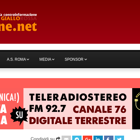
A.S. ROMA
MEDIA
SPONSOR
Condividi su