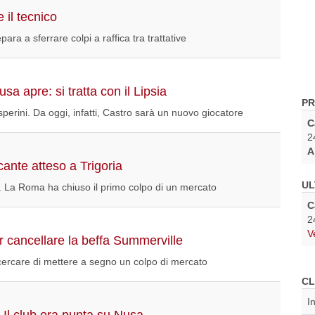
 il tecnico
para a sferrare colpi a raffica tra trattative
a apre: si tratta con il Lipsia
PR
perini. Da oggi, infatti, Castro sarà un nuovo giocatore
C
2
A
cante atteso a Trigoria
UL
o. La Roma ha chiuso il primo colpo di un mercato
C
2
V
 cancellare la beffa Summerville
 cercare di mettere a segno un colpo di mercato
CL
I
Il club ora punta su Nusa