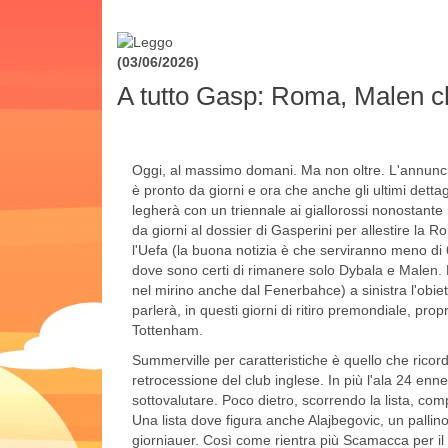
(03/06/2026)
A tutto Gasp: Roma, Malen c
Oggi, al massimo domani. Ma non oltre. L'annunc
è pronto da giorni e ora che anche gli ultimi dettagl
legherà con un triennale ai giallorossi nonostante i
da giorni al dossier di Gasperini per allestire la
l'Uefa (la buona notizia è che serviranno meno di 
dove sono certi di rimanere solo Dybala e Malen
nel mirino anche dal Fenerbahce) a sinistra l'ob
parlerà, in questi giorni di ritiro premondiale, prop
Tottenham.
Summerville per caratteristiche è quello che rico
retrocessione del club inglese. In più l'ala 24 enn
sottovalutare. Poco dietro, scorrendo la lista, co
Una lista dove figura anche Alajbegovic, un pallin
giorniauer. Così come rientra più Scamacca per il q