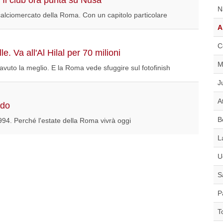
N
calciomercato della Roma. Con un capitolo particolare
A
C
 Va all'Al Hilal per 70 milioni
M
avuto la meglio. E la Roma vede sfuggire sul fotofinish
J
A
rdo
B
94. Perché l'estate della Roma vivrà oggi
L
U
S
P
T