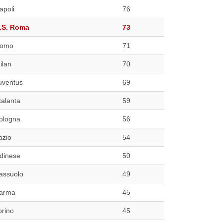
apoli
76
.S. Roma
73
omo
71
ilan
70
uventus
69
talanta
59
ologna
56
azio
54
dinese
50
assuolo
49
arma
45
orino
45