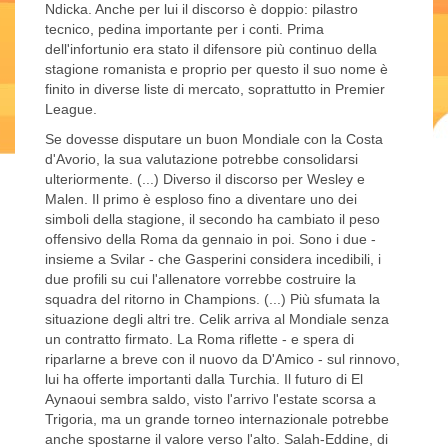
Ndicka. Anche per lui il discorso è doppio: pilastro
tecnico, pedina importante per i conti. Prima
dell'infortunio era stato il difensore più continuo della
stagione romanista e proprio per questo il suo nome è
finito in diverse liste di mercato, soprattutto in Premier
League.
Se dovesse disputare un buon Mondiale con la Costa
d'Avorio, la sua valutazione potrebbe consolidarsi
ulteriormente. (...) Diverso il discorso per Wesley e
Malen. Il primo è esploso fino a diventare uno dei
simboli della stagione, il secondo ha cambiato il peso
offensivo della Roma da gennaio in poi. Sono i due -
insieme a Svilar - che Gasperini considera incedibili, i
due profili su cui l'allenatore vorrebbe costruire la
squadra del ritorno in Champions. (...) Più sfumata la
situazione degli altri tre. Celik arriva al Mondiale senza
un contratto firmato. La Roma riflette - e spera di
riparlarne a breve con il nuovo da D'Amico - sul rinnovo,
lui ha offerte importanti dalla Turchia. Il futuro di El
Aynaoui sembra saldo, visto l'arrivo l'estate scorsa a
Trigoria, ma un grande torneo internazionale potrebbe
anche spostarne il valore verso l'alto. Salah-Eddine, di