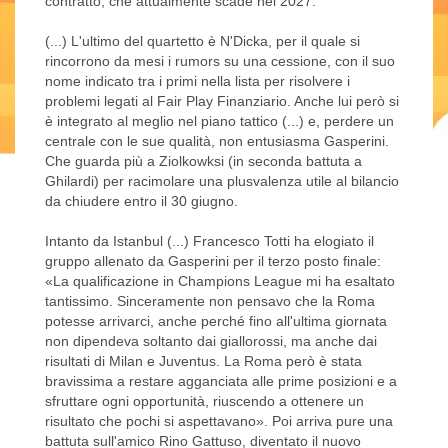
contratto, che attualmente scade nel 2027.
(...) L'ultimo del quartetto è N'Dicka, per il quale si
rincorrono da mesi i rumors su una cessione, con il suo
nome indicato tra i primi nella lista per risolvere i
problemi legati al Fair Play Finanziario. Anche lui però si
è integrato al meglio nel piano tattico (...) e, perdere un
centrale con le sue qualità, non entusiasma Gasperini.
Che guarda più a Ziolkowksi (in seconda battuta a
Ghilardi) per racimolare una plusvalenza utile al bilancio
da chiudere entro il 30 giugno.
Intanto da Istanbul (...) Francesco Totti ha elogiato il
gruppo allenato da Gasperini per il terzo posto finale:
«La qualificazione in Champions League mi ha esaltato
tantissimo. Sinceramente non pensavo che la Roma
potesse arrivarci, anche perché fino all'ultima giornata
non dipendeva soltanto dai giallorossi, ma anche dai
risultati di Milan e Juventus. La Roma però è stata
bravissima a restare agganciata alle prime posizioni e a
sfruttare ogni opportunità, riuscendo a ottenere un
risultato che pochi si aspettavano». Poi arriva pure una
battuta sull'amico Rino Gattuso, diventato il nuovo