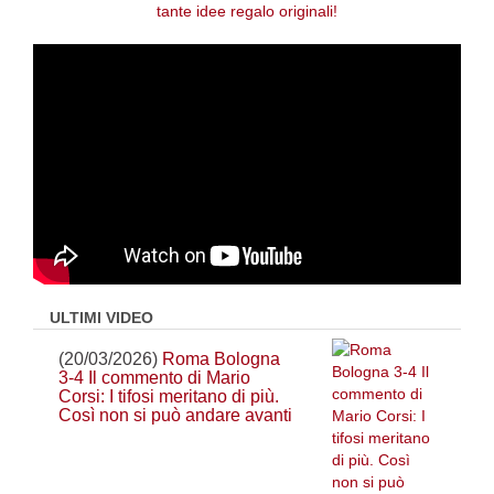
ULTIMI VIDEO
(20/03/2026)
Roma Bologna
3-4 Il commento di Mario
Corsi: I tifosi meritano di più.
Così non si può andare avanti