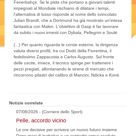
Fenerbahçe. Se le piste che portano a giovani talenti
impegnati al Mondiale rischiano di dilatare i tempi,
l'alternativa di lusso risponde al nome dello svincolato
Julian Brandt, che a Dortmund ha già mostrato un'intesa
fantastica con Malen. L'obiettivo di Gasp è far lavorare
da subito i nuovi innesti con Dybala, Pellegrini e Soulé.
(...) Per quanto riguarda le corsie esterne, la dirigenza
valuta diversi profili, tra cui Dodò della Fiorentina, il
fedelissimo Zappacosta e Carlos Augusto. Sul fronte
delle uscite, invece, il tecnico spinge per trattenere i
pezzi pregiati, allontanando le sirene di mercato che
rincorrono pilastri del calibro di Mancini, Ndicka e Koné.
Notizie correlate
07/08/2026 - (Corriere dello Sport)
Pelle, accordo vicino
Le ore decisive per scrivere un nuovo futuro insieme.
Dopo mesi di trattative e un contratto ormai scaduto