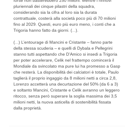
forse non basterebbero 250 milioni. Mentre i rinnovi
pluriennali dei cinque pilastri della squadra,
considerando sia la cifra al loro sia la durata
contrattuale, costerà alla società poco più di 70 milioni
fino al 2029. Questi, euro più euro meno, i conti che a
Trigoria hanno fatto da giorni. (...).
(...) L’entourage di Mancini e Cristante – fanno parte
della stessa scuderia – e quelli di Dybala e Pellegrini
stanno tutti aspettando che D’Amico si insedi a Trigoria
per poter accelerare, Celik nel frattempo comincerà il
Mondiale da svincolato ma pure lui ha promesso a Gasp
che resterà. La disponibilità dei calciatori è totale, Paulo
taglierà il proprio ingaggio da 8 milioni netti a circa 2,8,
Lorenzo accetterà una decurtazione del 50% (da 6 a 3)
e soltanto Mancini, Cristante e Celik avranno un leggero
ritocco, senza però superare la soglia massima dei 3,5
milioni netti, la nuova asticella di sostenibilità fissata
dalla proprietà.