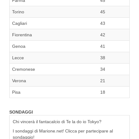
Parma
45
Torino
45
Cagliari
43
Fiorentina
42
Genoa
41
Lecce
38
Cremonese
34
Verona
21
Pisa
18
SONDAGGI
Chi vincerà il fantacalcio di Te la do io Tokyo?
I sondaggi di Marione.net! Clicca per partecipare al
sondaggio!