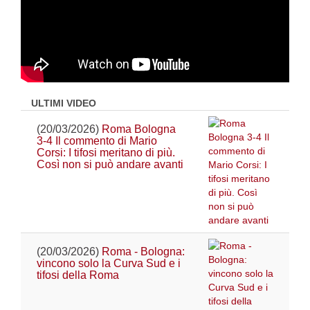
ULTIMI VIDEO
(20/03/2026)
Roma Bologna
3-4 Il commento di Mario
Corsi: I tifosi meritano di più.
Così non si può andare avanti
(20/03/2026)
Roma - Bologna:
vincono solo la Curva Sud e i
tifosi della Roma