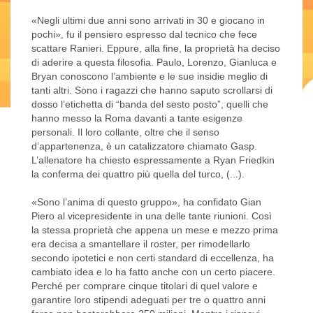
«Negli ultimi due anni sono arrivati in 30 e giocano in
pochi», fu il pensiero espresso dal tecnico che fece
scattare Ranieri. Eppure, alla fine, la proprietà ha deciso
di aderire a questa filosofia. Paulo, Lorenzo, Gianluca e
Bryan conoscono l’ambiente e le sue insidie meglio di
tanti altri. Sono i ragazzi che hanno saputo scrollarsi di
dosso l’etichetta di “banda del sesto posto”, quelli che
hanno messo la Roma davanti a tante esigenze
personali. Il loro collante, oltre che il senso
d’appartenenza, è un catalizzatore chiamato Gasp.
L’allenatore ha chiesto espressamente a Ryan Friedkin
la conferma dei quattro più quella del turco, (...).
«Sono l’anima di questo gruppo», ha confidato Gian
Piero al vicepresidente in una delle tante riunioni. Così
la stessa proprietà che appena un mese e mezzo prima
era decisa a smantellare il roster, per rimodellarlo
secondo ipotetici e non certi standard di eccellenza, ha
cambiato idea e lo ha fatto anche con un certo piacere.
Perché per comprare cinque titolari di quel valore e
garantire loro stipendi adeguati per tre o quattro anni