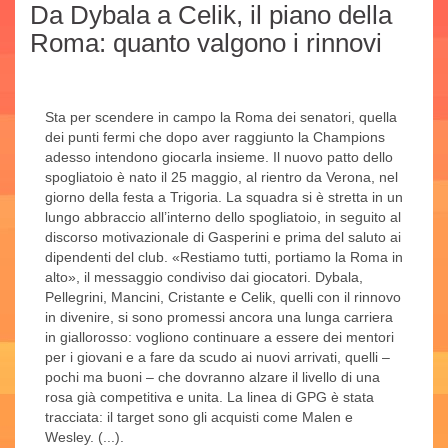
Da Dybala a Celik, il piano della
Roma: quanto valgono i rinnovi
Sta per scendere in campo la Roma dei senatori, quella
dei punti fermi che dopo aver raggiunto la Champions
adesso intendono giocarla insieme. Il nuovo patto dello
spogliatoio è nato il 25 maggio, al rientro da Verona, nel
giorno della festa a Trigoria. La squadra si è stretta in un
lungo abbraccio all’interno dello spogliatoio, in seguito al
discorso motivazionale di Gasperini e prima del saluto ai
dipendenti del club. «Restiamo tutti, portiamo la Roma in
alto», il messaggio condiviso dai giocatori. Dybala,
Pellegrini, Mancini, Cristante e Celik, quelli con il rinnovo
in divenire, si sono promessi ancora una lunga carriera
in giallorosso: vogliono continuare a essere dei mentori
per i giovani e a fare da scudo ai nuovi arrivati, quelli –
pochi ma buoni – che dovranno alzare il livello di una
rosa già competitiva e unita. La linea di GPG è stata
tracciata: il target sono gli acquisti come Malen e
Wesley. (...).