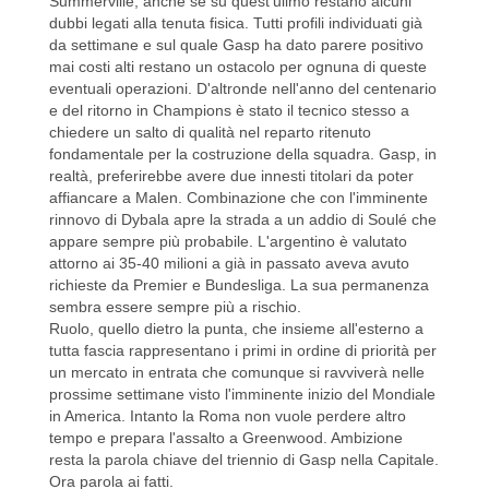
Summerville, anche se su quest'ulimo restano alcuni
dubbi legati alla tenuta fisica. Tutti profili individuati già
da settimane e sul quale Gasp ha dato parere positivo
mai costi alti restano un ostacolo per ognuna di queste
eventuali operazioni. D'altronde nell'anno del centenario
e del ritorno in Champions è stato il tecnico stesso a
chiedere un salto di qualità nel reparto ritenuto
fondamentale per la costruzione della squadra. Gasp, in
realtà, preferirebbe avere due innesti titolari da poter
affiancare a Malen. Combinazione che con l'imminente
rinnovo di Dybala apre la strada a un addio di Soulé che
appare sempre più probabile. L'argentino è valutato
attorno ai 35-40 milioni a già in passato aveva avuto
richieste da Premier e Bundesliga. La sua permanenza
sembra essere sempre più a rischio.
Ruolo, quello dietro la punta, che insieme all'esterno a
tutta fascia rappresentano i primi in ordine di priorità per
un mercato in entrata che comunque si ravviverà nelle
prossime settimane visto l'imminente inizio del Mondiale
in America. Intanto la Roma non vuole perdere altro
tempo e prepara l'assalto a Greenwood. Ambizione
resta la parola chiave del triennio di Gasp nella Capitale.
Ora parola ai fatti.