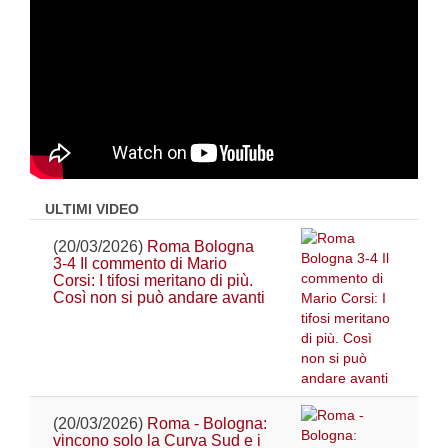
ULTIMI VIDEO
(20/03/2026)
Roma Bologna
3-4 Il commento di Mario
Corsi: I tifosi meritano di più.
Così non si può andare avanti
(20/03/2026)
Roma - Bologna:
vincono solo la Curva Sud e i