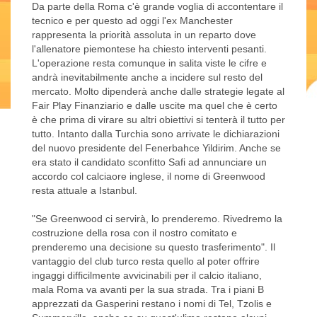
Da parte della Roma c'è grande voglia di accontentare il
tecnico e per questo ad oggi l'ex Manchester
rappresenta la priorità assoluta in un reparto dove
l'allenatore piemontese ha chiesto interventi pesanti.
L'operazione resta comunque in salita viste le cifre e
andrà inevitabilmente anche a incidere sul resto del
mercato. Molto dipenderà anche dalle strategie legate al
Fair Play Finanziario e dalle uscite ma quel che è certo
è che prima di virare su altri obiettivi si tenterà il tutto per
tutto. Intanto dalla Turchia sono arrivate le dichiarazioni
del nuovo presidente del Fenerbahce Yildirim. Anche se
era stato il candidato sconfitto Safi ad annunciare un
accordo col calciaore inglese, il nome di Greenwood
resta attuale a Istanbul.
"Se Greenwood ci servirà, lo prenderemo. Rivedremo la
costruzione della rosa con il nostro comitato e
prenderemo una decisione su questo trasferimento". Il
vantaggio del club turco resta quello al poter offrire
ingaggi difficilmente avvicinabili per il calcio italiano,
mala Roma va avanti per la sua strada. Tra i piani B
apprezzati da Gasperini restano i nomi di Tel, Tzolis e