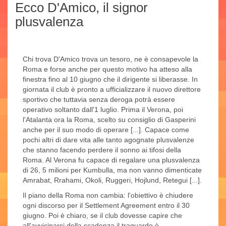
Ecco D'Amico, il signor
plusvalenza
Chi trova D'Amico trova un tesoro, ne è consapevole la
Roma e forse anche per questo motivo ha atteso alla
finestra fino al 10 giugno che il dirigente si liberasse. In
giornata il club è pronto a ufficializzare il nuovo direttore
sportivo che tuttavia senza deroga potrà essere
operativo soltanto dall'1 luglio. Prima il Verona, poi
l'Atalanta ora la Roma, scelto su consiglio di Gasperini
anche per il suo modo di operare [...]. Capace come
pochi altri di dare vita alle tanto agognate plusvalenze
che stanno facendo perdere il sonno ai tifosi della
Roma. Al Verona fu capace di regalare una plusvalenza
di 26, 5 milioni per Kumbulla, ma non vanno dimenticate
Amrabat, Rrahami, Okoli, Ruggeri, Hojlund, Retegui [...].
Il piano della Roma non cambia: l'obiettivo è chiudere
ogni discorso per il Settlement Agreement entro il 30
giugno. Poi è chiaro, se il club dovesse capire che
all'avvicinarsi della scadenza il traguardo è