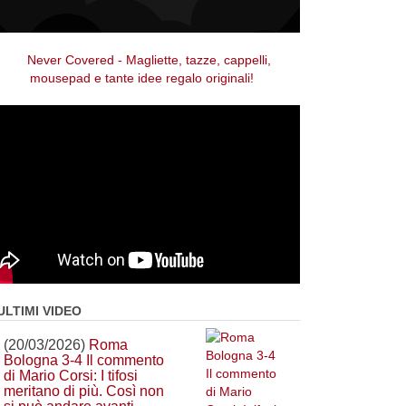
ULTIMI VIDEO
(20/03/2026)
Roma
Bologna 3-4 Il commento
di Mario Corsi: I tifosi
meritano di più. Così non