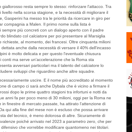
vo giallorosso resta sempre lo stesso: rinforzare l'attacco. Tra
 livello nella scorsa stagione, e la necessità di migliorare il
e, Gasperini ha messo tra le priorità da ricercare in giro per
ar compagnia a Malen. Il primo nome sulla lista è
 sempre più concreti con un dialogo aperto con il padre
ordo blindato col calciatore per poi presentare al Marsiglia
 richieste, al momento, dei francesi. Oltre cinquanta milioni
 dettata anche dalla necessità di versare il 40% dell'incasso
pini è molto delicata e per questo l'eventuale chiusura
e i conti ma serve un'accelerazione che la Roma sta
ta avversari particolari ma il talento del calciatore lo
ludere sviluppi che riguardino anche altre squadre.
ecessariamente uscire. E il nome più accreditato al momento
one di campo ci sarà anche Dybala che è vicino a firmare il
rossi dopo le prime quattro stagioni tra infortuni e notti da
due anni fa per poco meno di 30 milioni, oggi per la Roma ne
 in finestre di mercato passate, ha attirato l'attenzione di
. Da qui alla fine del mese non è escluso che possa arrivare
sta del tecnico, è meno dolorosa di altre. Sicuramente di
svalenze poiché arrivato nel 2023 a parametro zero, che per
difensivo che vorrebbe modificare quantomeno nei titolari.