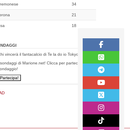
remonese
34
erona
21
isa
18
NDAGGI
hi vincerà il fantacalcio di Te la do io Tokyo?
 sondaggi di Marione.net! Clicca per partecipare al
ondaggio!