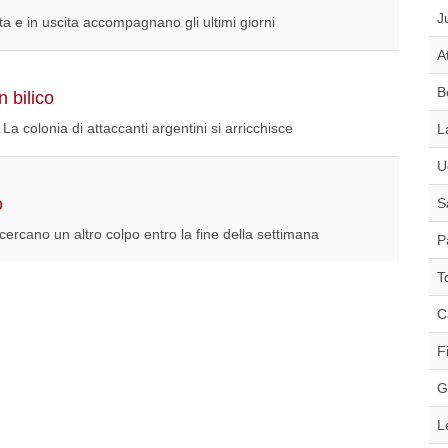
J
ta e in uscita accompagnano gli ultimi giorni
A
B
n bilico
La colonia di attaccanti argentini si arricchisce
L
U
o
S
ercano un altro colpo entro la fine della settimana
P
T
C
F
G
L