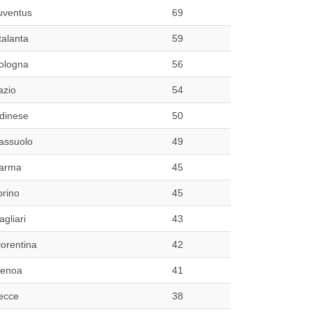
uventus
69
talanta
59
ologna
56
azio
54
dinese
50
assuolo
49
arma
45
orino
45
agliari
43
iorentina
42
enoa
41
ecce
38