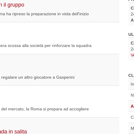
 il gruppo
C
Roma ha ripreso la preparazione in vista dell'inizio
2
A
UL
C
era scossa alla società per rinforzare la squadra
2
V
CL
 regalare un altro giocatore a Gasperini
I
N
A
ti del mercato, la Roma si prepara ad accogliere
C
M
da in salita