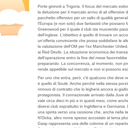
Porte girevoli a Trigoria. Il focus del mercato esti
la delusione per il mancato arrivo di ali offensive di
pacchetto offensivo per un salto di qualità general
l'Europa (e non solo) due fantasisti che possano f
Greenwood per il quale il club sta muovendo passi
dell'inglese. L'obiettivo è quello di trovare un acc
un'offerta convincente che possa soddisfare le alte
la valutazione dell'OM per l'ex Manchester United,
ai Red Devils. La situazione economica dei transal
dell'operazione entro la fine del mese favorirebb
preparando. La concorrenza, al momento, non presen
rende appetibile sul mercato e non si possono esc
Per uno che entra, però, c'è qualcuno che deve n
è quello di Soulé. Anche perché nella stessa porzi
rinnovo di contratto che lo legherà ancora ai giallo
protagonista. Il connazionale arrivato dalla Juve 
vale circa dieci in più e in questi mesi, come anche
diversi club soprattutto in Inghilterra e Germania
una spinta verso una cessione che, anche nella te
N'Dicka, altro nome spesso accostato al tema plu
Gasp rappresenta una delle colonne di un reparto 