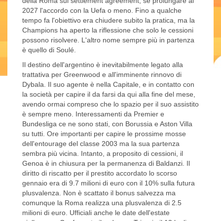
della Roma sul settlement agreement, se prolungare al
2027 l'accordo con la Uefa o meno. Fino a qualche
tempo fa l'obiettivo era chiudere subito la pratica, ma la
Champions ha aperto la riflessione che solo le cessioni
possono risolvere. L'altro nome sempre più in partenza
è quello di Soulé.
Il destino dell'argentino è inevitabilmente legato alla
trattativa per Greenwood e all'imminente rinnovo di
Dybala. Il suo agente è nella Capitale, e in contatto con
la società per capire il da farsi da qui alla fine del mese,
avendo ormai compreso che lo spazio per il suo assistito
è sempre meno. Interessamenti da Premier e
Bundesliga ce ne sono stati, con Borussia e Aston Villa
su tutti. Ore importanti per capire le prossime mosse
dell'entourage del classe 2003 ma la sua partenza
sembra più vicina. Intanto, a proposito di cessioni, il
Genoa è in chiusura per la permanenza di Baldanzi. Il
diritto di riscatto per il prestito accordato lo scorso
gennaio era di 9.7 milioni di euro con il 10% sulla futura
plusvalenza. Non è scattato il bonus salvezza ma
comunque la Roma realizza una plusvalenza di 2.5
milioni di euro. Ufficiali anche le date dell'estate