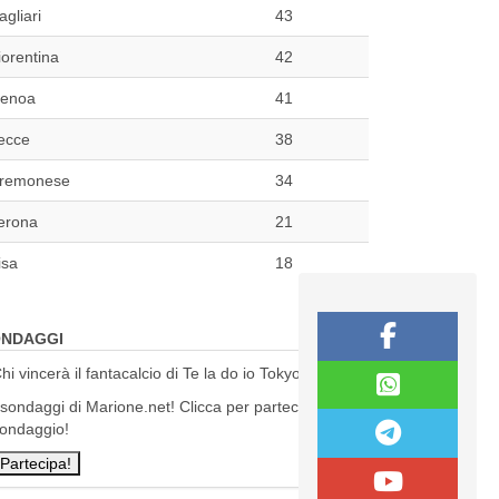
agliari
43
iorentina
42
enoa
41
ecce
38
remonese
34
erona
21
isa
18
NDAGGI
hi vincerà il fantacalcio di Te la do io Tokyo?
 sondaggi di Marione.net! Clicca per partecipare al
ondaggio!