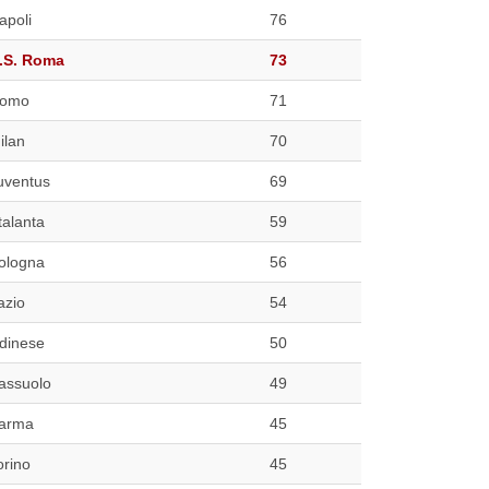
apoli
76
.S. Roma
73
omo
71
ilan
70
uventus
69
talanta
59
ologna
56
azio
54
dinese
50
assuolo
49
arma
45
orino
45