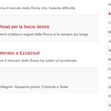
N
 ma il mercato della Roma che, tratante difficoltà
A
C
ead per la fascia destra
M
esterni d'attacco seguiti dalla Roma si fa sempre più lunga
J
A
ierakis a Ezzalzouli
B
trore il mercato della Roma ha subito un'accelerata
L
U
 Pellegrini. Gasperini prima, Cristante e Svilar
S
P
T