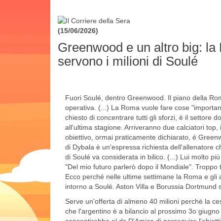
(15/06/2026)
Greenwood e un altro big: la
servono i milioni di Soulé
Fuori Soulé, dentro Greenwood. Il piano della Ro
operativa. (...) La Roma vuole fare cose "important
chiesto di concentrare tutti gli sforzi, è il settore 
all'ultima stagione. Arriveranno due calciatori top, 
obiettivo, ormai praticamente dichiarato, è Greenw
di Dybala è un'espressa richiesta dell'allenatore 
di Soulé va considerata in bilico. (...) Lui molto pi
"Del mio futuro parlerò dopo il Mondiale". Troppo ta
Ecco perché nelle ultime settimane la Roma e gli ag
intorno a Soulé. Aston Villa e Borussia Dortmund 
Serve un'offerta di almeno 40 milioni perché la ces
che l'argentino è a bilancio al prossimo 3o giugno 
consentirebbe al ds D'Amico di perseguire l'obiett