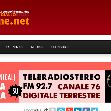
A.S. ROMA
MEDIA
SPONSOR
Condividi su