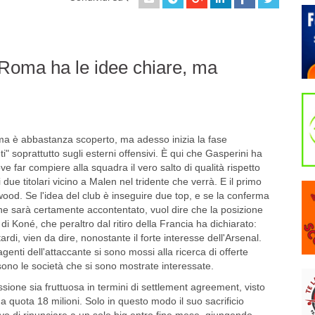
 Roma ha le idee chiare, ma
ma è abbastanza scoperto, ma adesso inizia la fase
i" soprattutto sugli esterni offensivi. È qui che Gasperini ha
dove far compiere alla squadra il vero salto di qualità rispetto
i due titolari vicino a Malen nel tridente che verrà. E il primo
ood. Se l'idea del club è inseguire due top, e se la conferma
che sarà certamente accontentato, vuol dire che la posizione
ù di Koné, che peraltro dal ritiro della Francia ha dichiarato:
rdi, vien da dire, nonostante il forte interesse dell'Arsenal.
enti dell'attaccante si sono mossi alla ricerca di offerte
sono le società che si sono mostrate interessate.
sione sia fruttuosa in termini di settlement agreement, visto
a quota 18 milioni. Solo in questo modo il suo sacrificio
ivo di rinunciare a un solo big entro fine mese, giungendo