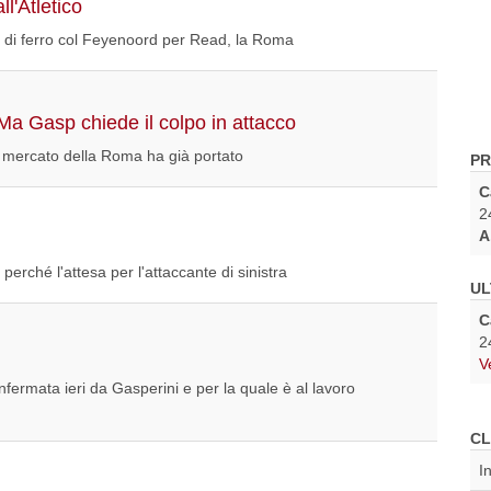
l'Atletico
cio di ferro col Feyenoord per Read, la Roma
Ma Gasp chiede il colpo in attacco
il mercato della Roma ha già portato
PR
C
2
A
erché l'attesa per l'attaccante di sinistra
UL
C
2
V
ermata ieri da Gasperini e per la quale è al lavoro
CL
I