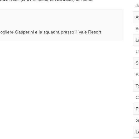
J
A
B
ogliere Gasperini e la squadra presso il Vale Resort
L
U
S
P
T
C
F
G
L