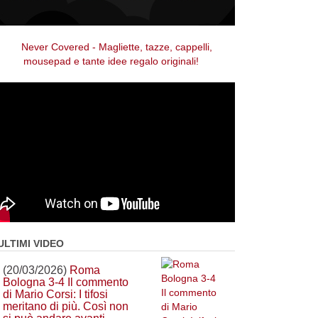
ULTIMI VIDEO
(20/03/2026)
Roma
Bologna 3-4 Il commento
di Mario Corsi: I tifosi
meritano di più. Così non