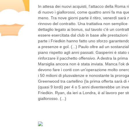
In attesa dei nuovi acquisti, l'attacco della Roma 
di nuovo i giallorossi, come quattro anni fa ma qu
meno. Tra nove giorni parte il ritiro, venerdì sarà
rinnovo del contratto. Una trattativa non semplic
dettaglio legato ai bonus, sul tavolo c'è un contra
essere esercitata dal club in base alle prestazioni
parte i Friedkin hanno fatto uno sforzo garantendog
a presenze e gol. (...) Paulo oltre ad un sostanzia
piano rispetto agli anni passati. Gasperini è stato 
rinforzare il pacchetto offensivo. A destra la prima
Marsiglia ancora non è stata inviata. Manca l'ok 
devono fare i conti con un'operazione molto oner
i 50 milioni di plusvalenze e nonostante la proroga 
Greenwood tra cartellino (la prima offerta sarà di
(quasi 9 lordi) per 4 o 5 anni diventerebbe un inve
Friedkin. Ryan, da ieri a Londra, è al lavoro per stu
giallorosso. (...)