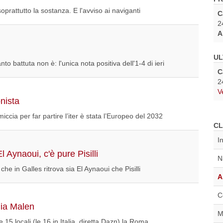
oprattutto la sostanza. E l'avviso ai naviganti
C
2
A
UL
o battuta non è: l'unica nota positiva dell'1-4 di ieri
C
2
V
nista
 miccia per far partire l’iter è stata l’Europeo del 2032
CL
I
 Aynaoui, c'è pure Pisilli
N
e in Galles ritrova sia El Aynaoui che Pisilli
A
C
dia Malen
M
lle 15 locali (le 16 in Italia, diretta Dazn) la Roma