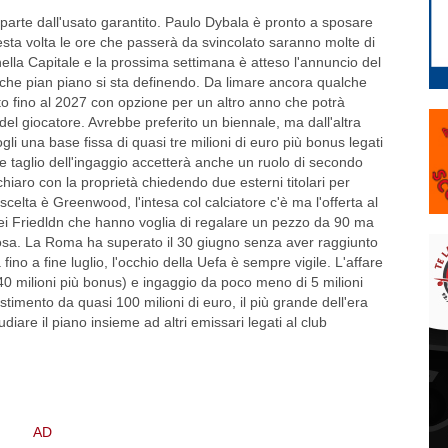
riparte dall'usato garantito. Paulo Dybala è pronto a sposare
esta volta le ore che passerà da svincolato saranno molte di
 nella Capitale e la prossima settimana è atteso l'annuncio del
e che pian piano si sta definendo. Da limare ancora qualche
tto fino al 2027 con opzione per un altro anno che potrà
 del giocatore. Avrebbe preferito un biennale, ma dall'altra
li una base fissa di quasi tre milioni di euro più bonus legati
le taglio dell'ingaggio accetterà anche un ruolo di secondo
chiaro con la proprietà chiedendo due esterni titolari per
 scelta è Greenwood, l'intesa col calciatore c'è ma l'offerta al
dei Friedldn che hanno voglia di regalare un pezzo da 90 ma
osa. La Roma ha superato il 30 giugno senza aver raggiunto
fino a fine luglio, l'occhio della Uefa è sempre vigile. L'affare
 40 milioni più bonus) e ingaggio da poco meno di 5 milioni
stimento da quasi 100 milioni di euro, il più grande dell'era
diare il piano insieme ad altri emissari legati al club