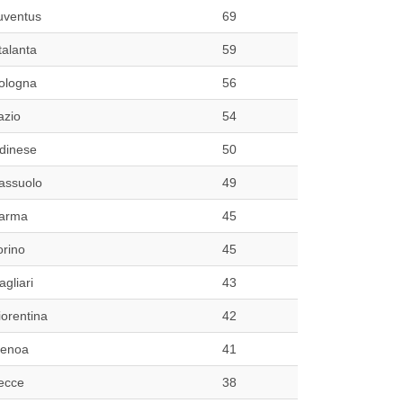
uventus
69
talanta
59
ologna
56
azio
54
dinese
50
assuolo
49
arma
45
orino
45
agliari
43
iorentina
42
enoa
41
ecce
38