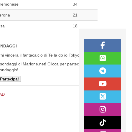
remonese
34
erona
21
isa
18
NDAGGI
hi vincerà il fantacalcio di Te la do io Tokyo?
 sondaggi di Marione.net! Clicca per partecipare al
ondaggio!