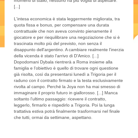
momenti di stallo, nessuno ha più voglia di aspettare.
[...]
L'intesa economica è stata leggermente migliorata, tra
quota fissa e bonus, per compensare una durata
contrattuale che non aveva convinto pienamente il
giocatore e per riequilibrare una negoziazione che si è
trascinata molto più del previsto, non senza il
disappunto dell'argentino. A cambiare realmente l'inerzia
della vicenda è stato l'arrivo di D'Amico. [...]
Dopodomani Dybala rientrerà a Roma insieme alla
famiglia e l'obiettivo è quello di trovare ogni questione
già risolta, così da presentarsi lunedì a Trigoria per il
raduno con il contratto firmato e la testa esclusivamente
rivolta al campo. Perché la Joya non ha mai smesso di
immaginare il proprio futuro in giallorosso. [...] Manca
soltanto l'ultimo passaggio: ricevere il contratto,
leggerlo, firmarlo e rispedirlo a Trigoria. Poi la lunga
trattativa estiva potrà finalmente trasformarsi nel finale
che tutti, ormai da settimane, aspettano.