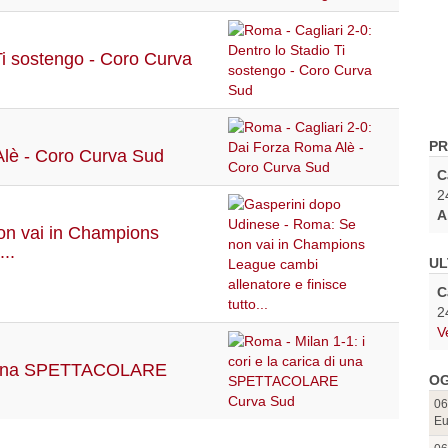
Ti sostengo - Coro Curva
PR
Alè - Coro Curva Sud
C
2
A
on vai in Champions
..
UL
C
2
V
 di una SPETTACOLARE
OG
06
Eu