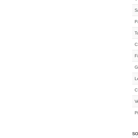
S
P
T
C
F
G
L
C
V
P
SO