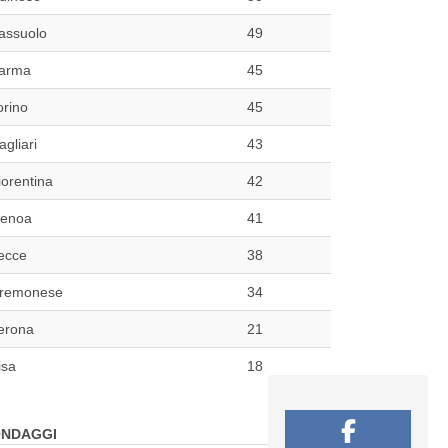
assuolo
49
arma
45
orino
45
agliari
43
iorentina
42
enoa
41
ecce
38
remonese
34
erona
21
isa
18
NDAGGI