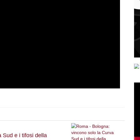
ud e i tifosi della