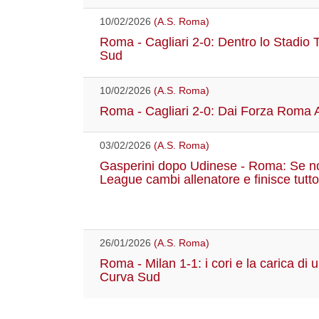
10/02/2026
(A.S. Roma)
Roma - Cagliari 2-0: Dentro lo Stadio 
Sud
10/02/2026
(A.S. Roma)
Roma - Cagliari 2-0: Dai Forza Roma 
03/02/2026
(A.S. Roma)
Gasperini dopo Udinese - Roma: Se n
League cambi allenatore e finisce tutto.
26/01/2026
(A.S. Roma)
Roma - Milan 1-1: i cori e la carica
Curva Sud