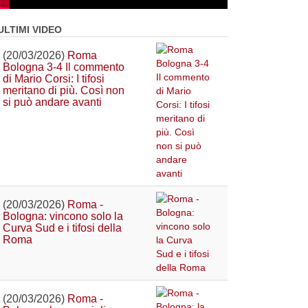
ULTIMI VIDEO
(20/03/2026)
Roma
Bologna 3-4 Il commento
di Mario Corsi: I tifosi
meritano di più. Così non
si può andare avanti
(20/03/2026)
Roma -
Bologna: vincono solo la
Curva Sud e i tifosi della
Roma
(20/03/2026)
Roma -