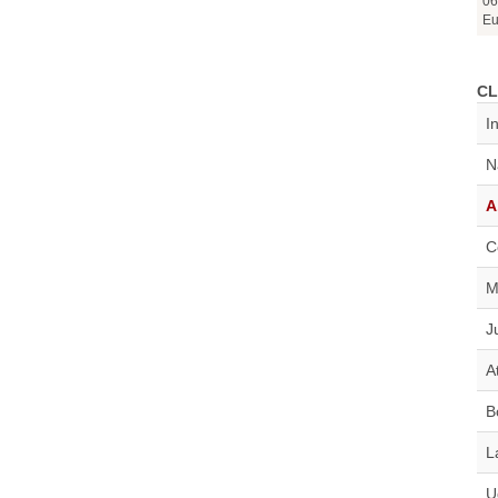
06
Eu
CL
I
N
A
C
M
J
A
B
L
U