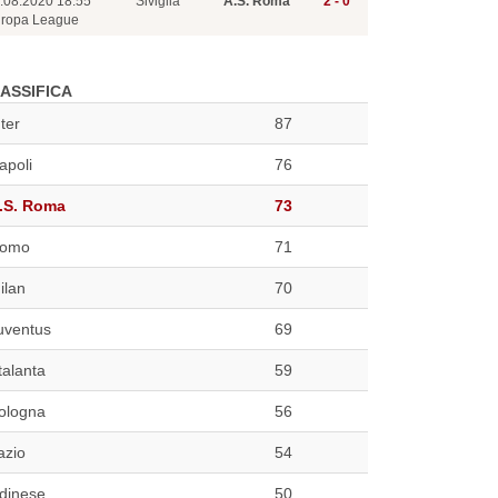
.08.2020 18:55
Siviglia
A.S. Roma
2 - 0
ropa League
ASSIFICA
nter
87
apoli
76
.S. Roma
73
omo
71
ilan
70
uventus
69
talanta
59
ologna
56
azio
54
dinese
50