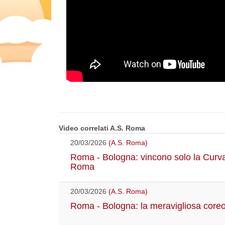
Video correlati A.S. Roma
20/03/2026
(A.S. Roma)
Roma - Bologna: vincono solo la Curva S
Roma
20/03/2026
(A.S. Roma)
Roma - Bologna: la meravigliosa coreo