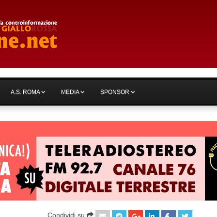
A.S. ROMA
MEDIA
SPONSOR
Condividi su