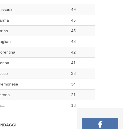
assuolo
49
arma
45
orino
45
agliari
43
iorentina
42
enoa
41
ecce
38
remonese
34
erona
21
isa
18
NDAGGI