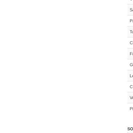
S
P
T
C
F
G
L
C
V
P
SO