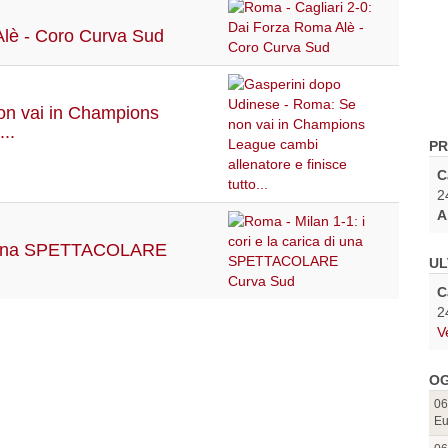
Alè - Coro Curva Sud
on vai in Champions
..
PR
C
2
A
 di una SPETTACOLARE
UL
C
2
V
OG
06
Eu