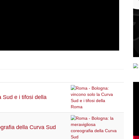
ud e i tifosi della
grafia della Curva Sud