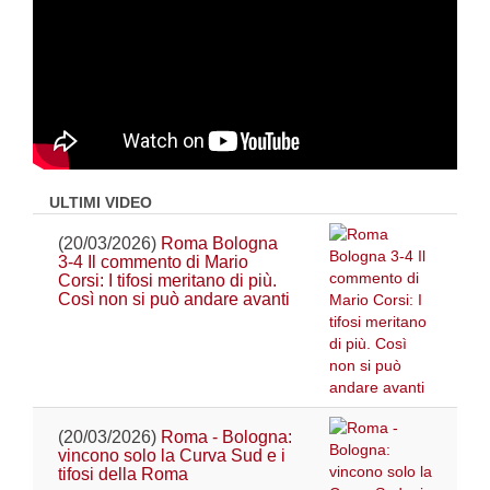
ULTIMI VIDEO
(20/03/2026)
Roma Bologna
3-4 Il commento di Mario
Corsi: I tifosi meritano di più.
Così non si può andare avanti
(20/03/2026)
Roma - Bologna:
vincono solo la Curva Sud e i
tifosi della Roma