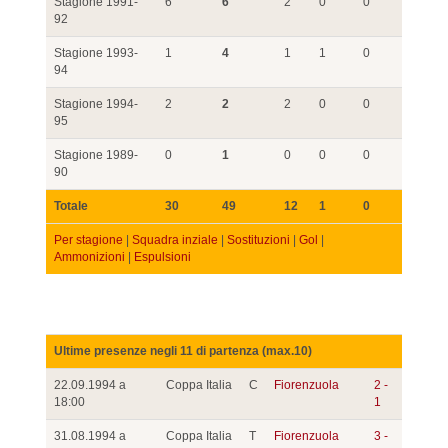
Stagione 1991-
6
6
2
0
0
92
Stagione 1993-
1
4
1
1
0
94
Stagione 1994-
2
2
2
0
0
95
Stagione 1989-
0
1
0
0
0
90
Totale
30
49
12
1
0
Per stagione
|
Squadra inziale
|
Sostituzioni
|
Gol
|
Ammonizioni
|
Espulsioni
Ultime presenze negli 11 di partenza (max.10)
22.09.1994 a
Coppa Italia
C
Fiorenzuola
2 -
18:00
1
31.08.1994 a
Coppa Italia
T
Fiorenzuola
3 -