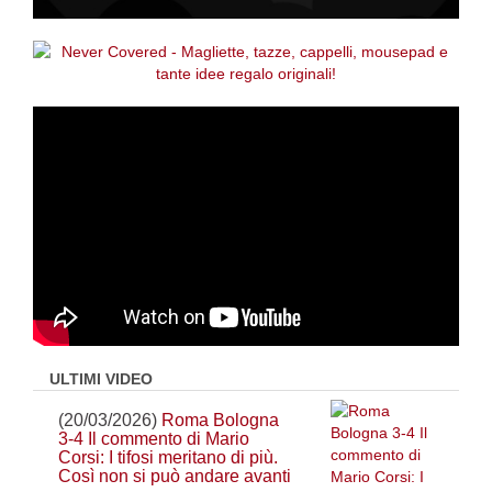
ULTIMI VIDEO
(20/03/2026)
Roma Bologna
3-4 Il commento di Mario
Corsi: I tifosi meritano di più.
Così non si può andare avanti