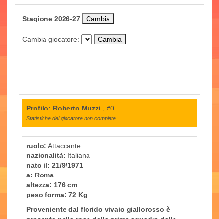
Stagione 2026-27
Cambia giocatore:
Profilo: Roberto Muzzi
, #0
Statistiche del giocatore non complete...
ruolo:
Attaccante
nazionalità:
Italiana
nato il:
21/9/1971
a:
Roma
altezza:
176 cm
peso forma:
72 Kg
Proveniente dal florido vivaio giallorosso è