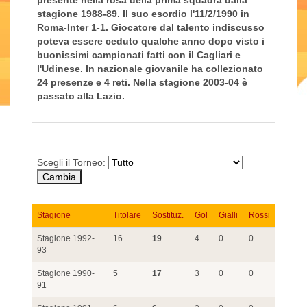
presente nella rosa della prima squadra dalla
stagione 1988-89. Il suo esordio l'11/2/1990 in
Roma-Inter 1-1. Giocatore dal talento indiscusso
poteva essere ceduto qualche anno dopo visto i
buonissimi campionati fatti con il Cagliari e
l'Udinese. In nazionale giovanile ha collezionato
24 presenze e 4 reti. Nella stagione 2003-04 è
passato alla Lazio.
Scegli il Torneo:
Stagione
Titolare
Sostituz.
Gol
Gialli
Rossi
Stagione 1992-
16
19
4
0
0
93
Stagione 1990-
5
17
3
0
0
91