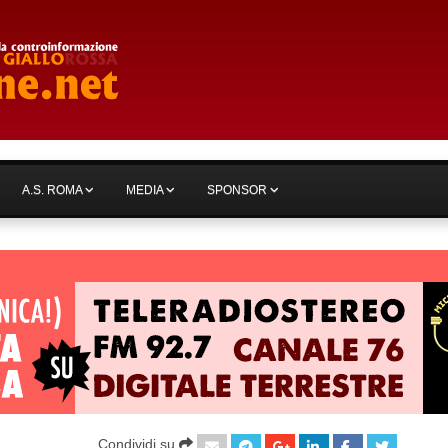
A.S. ROMA
MEDIA
SPONSOR
Condividi su