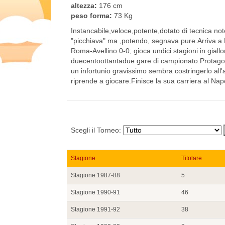
altezza:
176 cm
peso forma:
73 Kg
Instancabile,veloce,potente,dotato di tecnica not
"picchiava" ma ,potendo, segnava pure.Arriva a
Roma-Avellino 0-0; gioca undici stagioni in giall
duecentoottantadue gare di campionato.Protagoni
un infortunio gravissimo sembra costringerlo al
riprende a giocare.Finisce la sua carriera al Napo
Scegli il Torneo:
Stagione
Titolare
Stagione 1987-88
5
Stagione 1990-91
46
Stagione 1991-92
38