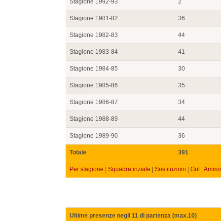
Stagione 1992-93
2
Stagione 1981-82
36
Stagione 1982-83
44
Stagione 1983-84
41
Stagione 1984-85
30
Stagione 1985-86
35
Stagione 1986-87
34
Stagione 1988-89
44
Stagione 1989-90
36
Totale
391
Per stagione
|
Squadra inziale
|
Sostituzioni
|
Gol
|
Ammon
Ultime presenze negli 11 di partenza (max.10)