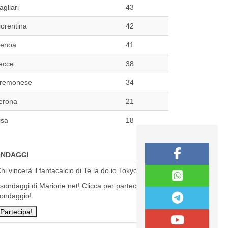
agliari
43
iorentina
42
enoa
41
ecce
38
remonese
34
erona
21
isa
18
NDAGGI
hi vincerà il fantacalcio di Te la do io Tokyo?
 sondaggi di Marione.net! Clicca per partecipare al
ondaggio!