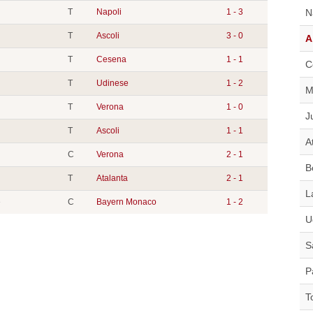
T
Napoli
1 - 3
N
T
Ascoli
3 - 0
A
T
Cesena
1 - 1
C
T
Udinese
1 - 2
M
T
Verona
1 - 0
J
T
Ascoli
1 - 1
A
C
Verona
2 - 1
B
T
Atalanta
2 - 1
L
e
C
Bayern Monaco
1 - 2
U
S
P
T