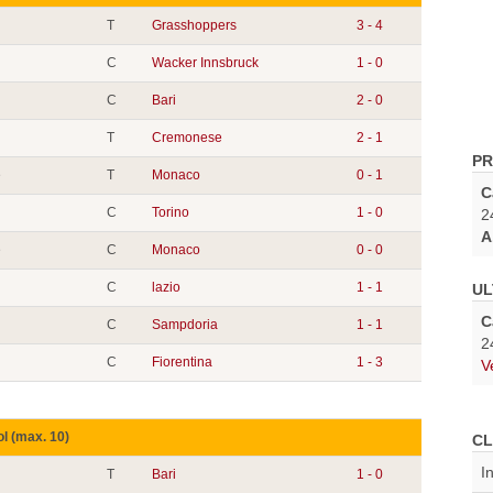
T
Grasshoppers
3 - 4
C
Wacker Innsbruck
1 - 0
C
Bari
2 - 0
T
Cremonese
2 - 1
PR
e
T
Monaco
0 - 1
C
C
Torino
1 - 0
2
A
e
C
Monaco
0 - 0
C
lazio
1 - 1
UL
C
C
Sampdoria
1 - 1
2
C
Fiorentina
1 - 3
V
ol (max. 10)
CL
I
T
Bari
1 - 0