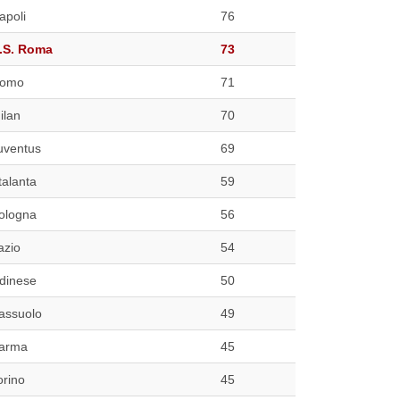
apoli
76
.S. Roma
73
omo
71
ilan
70
uventus
69
talanta
59
ologna
56
azio
54
dinese
50
assuolo
49
arma
45
orino
45