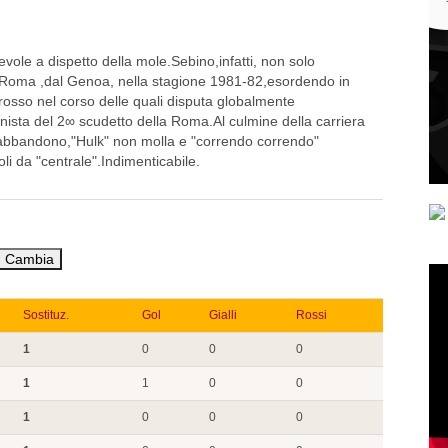
evole a dispetto della mole.Sebino,infatti, non solo
 Roma ,dal Genoa, nella stagione 1981-82,esordendo in
orosso nel corso delle quali disputa globalmente
sta del 2∞ scudetto della Roma.Al culmine della carriera
l'abbandono,"Hulk" non molla e "correndo correndo"
li da "centrale".Indimenticabile.
Sostituz.
Gol
Gialli
Rossi
1
0
0
0
1
1
0
0
1
0
0
0