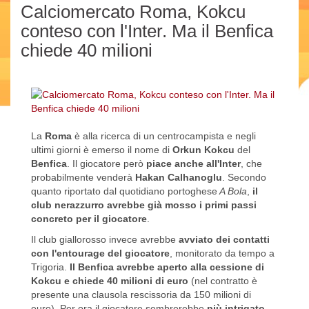
Calciomercato Roma, Kokcu
conteso con l'Inter. Ma il Benfica
chiede 40 milioni
La
Roma
è alla ricerca di un centrocampista e negli
ultimi giorni è emerso il nome di
Orkun Kokcu
del
Benfica
. Il giocatore però
piace anche all'Inter
, che
probabilmente venderà
Hakan Calhanoglu
. Secondo
quanto riportato dal quotidiano portoghese
A Bola
,
il
club nerazzurro avrebbe già mosso i primi passi
concreto per il giocatore
.
Il club giallorosso invece avrebbe
avviato dei contatti
con l'entourage del giocatore
, monitorato da tempo a
Trigoria.
Il Benfica avrebbe aperto alla cessione di
Kokcu e chiede 40 milioni di euro
(nel contratto è
presente una clausola rescissoria da 150 milioni di
euro). Per ora il giocatore sembrerebbe
più intrigato