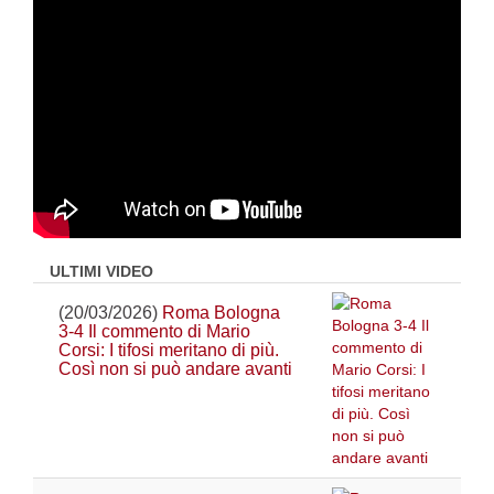
ULTIMI VIDEO
(20/03/2026)
Roma Bologna
3-4 Il commento di Mario
Corsi: I tifosi meritano di più.
Così non si può andare avanti