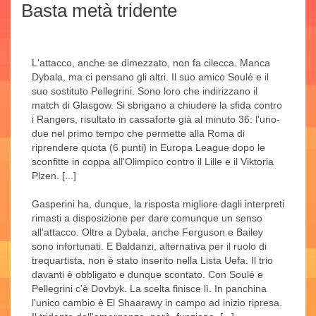
Basta metà tridente
L'attacco, anche se dimezzato, non fa cilecca. Manca
Dybala, ma ci pensano gli altri. Il suo amico Soulé e il
suo sostituto Pellegrini. Sono loro che indirizzano il
match di Glasgow. Si sbrigano a chiudere la sfida contro
i Rangers, risultato in cassaforte già al minuto 36: l'uno-
due nel primo tempo che permette alla Roma di
riprendere quota (6 punti) in Europa League dopo le
sconfitte in coppa all'Olimpico contro il Lille e il Viktoria
Plzen. [...]
Gasperini ha, dunque, la risposta migliore dagli interpreti
rimasti a disposizione per dare comunque un senso
all'attacco. Oltre a Dybala, anche Ferguson e Bailey
sono infortunati. E Baldanzi, alternativa per il ruolo di
trequartista, non è stato inserito nella Lista Uefa. Il trio
davanti è obbligato e dunque scontato. Con Soulé e
Pellegrini c'è Dovbyk. La scelta finisce lì. In panchina
l'unico cambio è El Shaarawy in campo ad inizio ripresa.