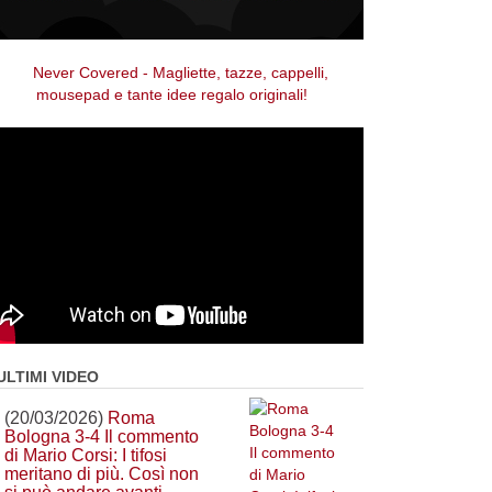
ULTIMI VIDEO
(20/03/2026)
Roma
Bologna 3-4 Il commento
di Mario Corsi: I tifosi
meritano di più. Così non