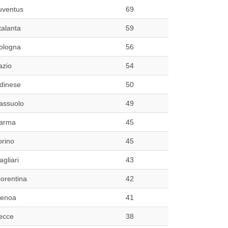
uventus
69
talanta
59
ologna
56
azio
54
dinese
50
assuolo
49
arma
45
orino
45
agliari
43
iorentina
42
enoa
41
ecce
38