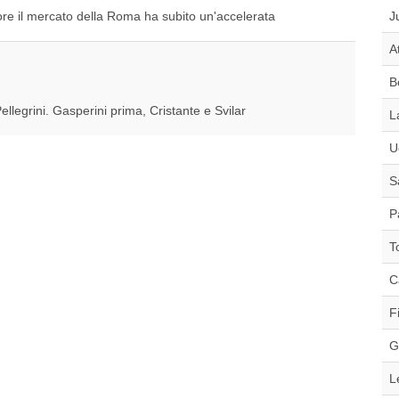
trore il mercato della Roma ha subito un'accelerata
J
A
B
 Pellegrini. Gasperini prima, Cristante e Svilar
L
U
S
P
T
C
F
G
L