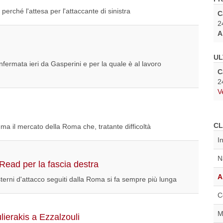
erché l'attesa per l'attaccante di sinistra
C
2
A
UL
ermata ieri da Gasperini e per la quale è al lavoro
C
2
V
CL
 ma il mercato della Roma che, tratante difficoltà
I
N
ead per la fascia destra
A
esterni d'attacco seguiti dalla Roma si fa sempre più lunga
C
M
ierakis a Ezzalzouli