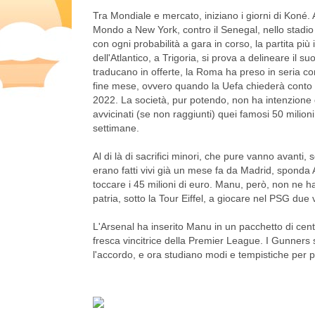
Tra Mondiale e mercato, iniziano i giorni di Koné. A
Mondo a New York, contro il Senegal, nello stadio
con ogni probabilità a gara in corso, la partita più 
dell'Atlantico, a Trigoria, si prova a delineare il s
traducano in offerte, la Roma ha preso in seria co
fine mese, ovvero quando la Uefa chiederà conto a
2022. La società, pur potendo, non ha intenzione
avvicinati (se non raggiunti) quei famosi 50 milio
settimane.
Al di là di sacrifici minori, che pure vanno avanti,
erano fatti vivi già un mese fa da Madrid, sponda 
toccare i 45 milioni di euro. Manu, però, non ne h
patria, sotto la Tour Eiffel, a giocare nel PSG due 
L'Arsenal ha inserito Manu in un pacchetto di centr
fresca vincitrice della Premier League. I Gunners 
l'accordo, e ora studiano modi e tempistiche per pre