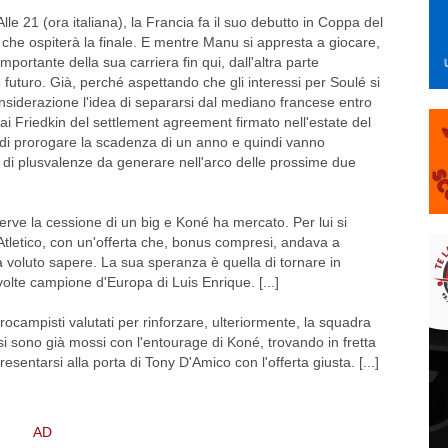
lle 21 (ora italiana), la Francia fa il suo debutto in Coppa del
 che ospiterà la finale. E mentre Manu si appresta a giocare,
importante della sua carriera fin qui, dall'altra parte
uo futuro. Già, perché aspettando che gli interessi per Soulé si
nsiderazione l'idea di separarsi dal mediano francese entro
i Friedkin del settlement agreement firmato nell'estate del
 di prorogare la scadenza di un anno e quindi vanno
ni di plusvalenze da generare nell'arco delle prossime due
 serve la cessione di un big e Koné ha mercato. Per lui si
Atletico, con un'offerta che, bonus compresi, andava a
a voluto sapere. La sua speranza è quella di tornare in
volte campione d'Europa di Luis Enrique. [...]
ocampisti valutati per rinforzare, ulteriormente, la squadra
si sono già mossi con l'entourage di Koné, trovando in fretta
sentarsi alla porta di Tony D'Amico con l'offerta giusta. [...]