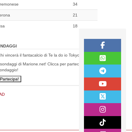
remonese
34
erona
21
isa
18
NDAGGI
hi vincerà il fantacalcio di Te la do io Tokyo?
 sondaggi di Marione.net! Clicca per partecipare al
ondaggio!