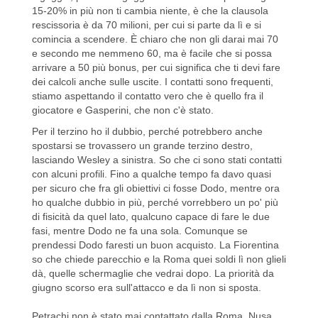
15-20% in più non ti cambia niente, è che la clausola
rescissoria è da 70 milioni, per cui si parte da lì e si
comincia a scendere. È chiaro che non gli darai mai 70
e secondo me nemmeno 60, ma è facile che si possa
arrivare a 50 più bonus, per cui significa che ti devi fare
dei calcoli anche sulle uscite. I contatti sono frequenti,
stiamo aspettando il contatto vero che è quello fra il
giocatore e Gasperini, che non c'è stato.
Per il terzino ho il dubbio, perché potrebbero anche
spostarsi se trovassero un grande terzino destro,
lasciando Wesley a sinistra. So che ci sono stati contatti
con alcuni profili. Fino a qualche tempo fa davo quasi
per sicuro che fra gli obiettivi ci fosse Dodo, mentre ora
ho qualche dubbio in più, perché vorrebbero un po' più
di fisicità da quel lato, qualcuno capace di fare le due
fasi, mentre Dodo ne fa una sola. Comunque se
prendessi Dodo faresti un buon acquisto. La Fiorentina
so che chiede parecchio e la Roma quei soldi lì non glieli
dà, quelle schermaglie che vedrai dopo. La priorità da
giugno scorso era sull'attacco e da lì non si sposta.
Petrachi non è stato mai contattato dalla Roma. Nusa