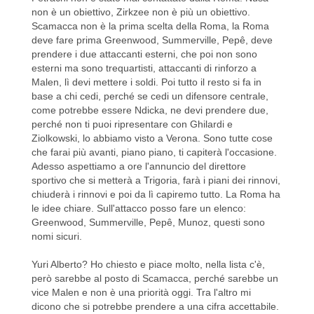
non è un obiettivo, Zirkzee non è più un obiettivo.
Scamacca non è la prima scelta della Roma, la Roma
deve fare prima Greenwood, Summerville, Pepê, deve
prendere i due attaccanti esterni, che poi non sono
esterni ma sono trequartisti, attaccanti di rinforzo a
Malen, lì devi mettere i soldi. Poi tutto il resto si fa in
base a chi cedi, perché se cedi un difensore centrale,
come potrebbe essere Ndicka, ne devi prendere due,
perché non ti puoi ripresentare con Ghilardi e
Ziolkowski, lo abbiamo visto a Verona. Sono tutte cose
che farai più avanti, piano piano, ti capiterà l'occasione.
Adesso aspettiamo a ore l'annuncio del direttore
sportivo che si metterà a Trigoria, farà i piani dei rinnovi,
chiuderà i rinnovi e poi da lì capiremo tutto. La Roma ha
le idee chiare. Sull'attacco posso fare un elenco:
Greenwood, Summerville, Pepê, Munoz, questi sono
nomi sicuri.
Yuri Alberto? Ho chiesto e piace molto, nella lista c'è,
però sarebbe al posto di Scamacca, perché sarebbe un
vice Malen e non è una priorità oggi. Tra l'altro mi
dicono che si potrebbe prendere a una cifra accettabile.