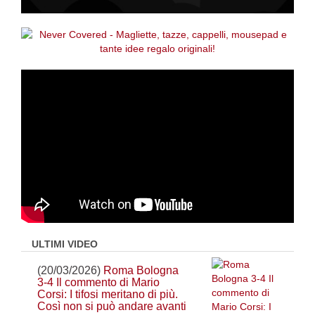
ULTIMI VIDEO
(20/03/2026)
Roma Bologna
3-4 Il commento di Mario
Corsi: I tifosi meritano di più.
Così non si può andare avanti