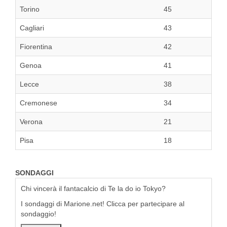
Torino
45
Cagliari
43
Fiorentina
42
Genoa
41
Lecce
38
Cremonese
34
Verona
21
Pisa
18
SONDAGGI
Chi vincerà il fantacalcio di Te la do io Tokyo?
I sondaggi di Marione.net! Clicca per partecipare al
sondaggio!