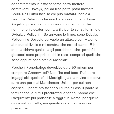
addestramento in attacco forse potrà mettere
centravanti Dovbyk, poi da una parte potrà mettere
Soulé e dall'altra non so chi può mettere, non c'è
neanche Pellegrini che non ha ancora firmato, forse
Angelino provato alto, in questo momento non ha
nemmeno i giocatori per fare il tridente senza le firme di
Dybala e Pellegrini. Se arrivano le firme, sono Dybala,
Pellegrini e Dovbyk. Lui vuole un attacco con Malen e
altri due di livello e mi sembra che non ci siamo. E in
questa chiave qualcosa gli potrebbe uscire, perché i
giocatori sono proprio pochi in rosa, compresi quelli che
sono oppure sono stati al Mondiale.
Perché il Fenerbahçe dovrebbe dare 50 milioni per
comprare Greenwood? Non l'ha mai fatto. Può dare
ingaggi alti, quello sì. Il Marsiglia già sta rovinato e deve
dare una parte al Manchester United, per cui non
capisco. Il padre sta facendo il furbo? Fossi il padre lo
farei anche io, tutti i procuratori lo fanno. Sanno che
l'acquirente più probabile a oggi è la Roma, per quello
gioca sul contratto, ma questo ci sta, va messo in
preventivo.