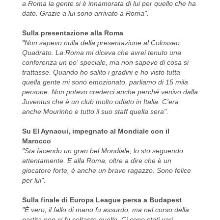
a Roma la gente si è innamorata di lui per quello che ha
dato. Grazie a lui sono arrivato a Roma".
Sulla presentazione alla Roma
"Non sapevo nulla della presentazione al Colosseo
Quadrato. La Roma mi diceva che avrei tenuto una
conferenza un po' speciale, ma non sapevo di cosa si
trattasse. Quando ho salito i gradini e ho visto tutta
quella gente mi sono emozionato, parliamo di 15 mila
persone. Non potevo crederci anche perché venivo dalla
Juventus che è un club molto odiato in Italia. C'era
anche Mourinho e tutto il suo staff quella sera".
Su El Aynaoui, impegnato al Mondiale con il
Marocco
"Sta facendo un gran bel Mondiale, lo sto seguendo
attentamente. E alla Roma, oltre a dire che è un
giocatore forte, è anche un bravo ragazzo. Sono felice
per lui".
Sulla finale di Europa League persa a Budapest
"È vero, il fallo di mano fu assurdo, ma nel corso della
partita non ci fu soltanto quello. Ci sono stati vari