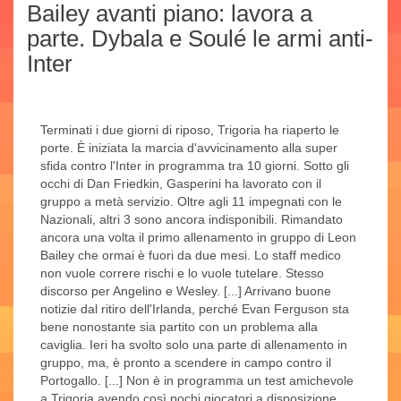
Bailey avanti piano: lavora a
parte. Dybala e Soulé le armi anti-
Inter
Terminati i due giorni di riposo, Trigoria ha riaperto le
porte. È iniziata la marcia d'avvicinamento alla super
sfida contro l'Inter in programma tra 10 giorni. Sotto gli
occhi di Dan Friedkin, Gasperini ha lavorato con il
gruppo a metà servizio. Oltre agli 11 impegnati con le
Nazionali, altri 3 sono ancora indisponibili. Rimandato
ancora una volta il primo allenamento in gruppo di Leon
Bailey che ormai è fuori da due mesi. Lo staff medico
non vuole correre rischi e lo vuole tutelare. Stesso
discorso per Angelino e Wesley. [...] Arrivano buone
notizie dal ritiro dell'Irlanda, perché Evan Ferguson sta
bene nonostante sia partito con un problema alla
caviglia. Ieri ha svolto solo una parte di allenamento in
gruppo, ma, è pronto a scendere in campo contro il
Portogallo. [...] Non è in programma un test amichevole
a Trigoria avendo così pochi giocatori a disposizione.