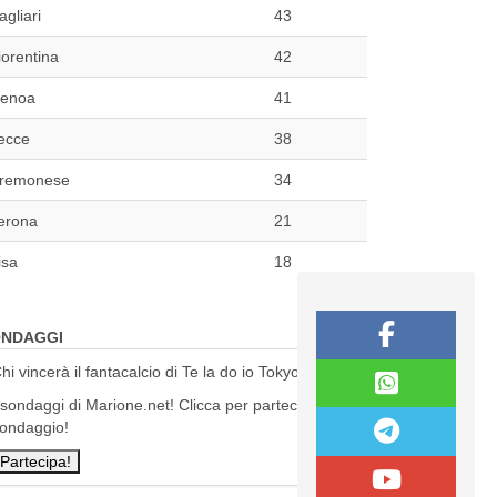
agliari
43
iorentina
42
enoa
41
ecce
38
remonese
34
erona
21
isa
18
NDAGGI
hi vincerà il fantacalcio di Te la do io Tokyo?
 sondaggi di Marione.net! Clicca per partecipare al
ondaggio!