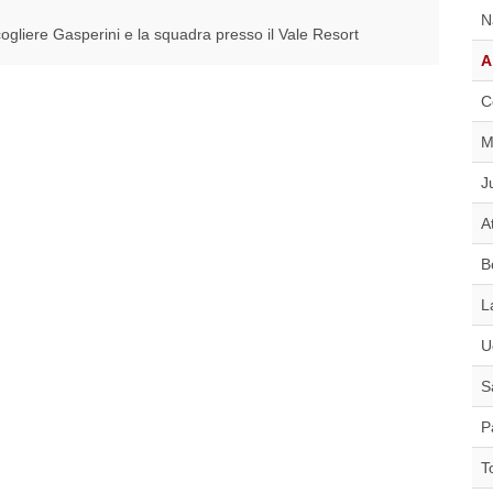
N
ogliere Gasperini e la squadra presso il Vale Resort
A
C
M
J
A
B
L
U
S
P
T