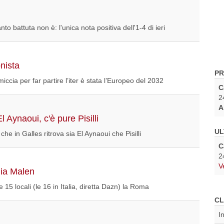
o battuta non è: l'unica nota positiva dell'1-4 di ieri
nista
PR
 miccia per far partire l’iter è stata l’Europeo del 2032
C
2
A
 Aynaoui, c'è pure Pisilli
UL
e in Galles ritrova sia El Aynaoui che Pisilli
C
2
V
dia Malen
lle 15 locali (le 16 in Italia, diretta Dazn) la Roma
CL
I