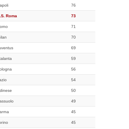
apoli
76
.S. Roma
73
omo
71
ilan
70
uventus
69
talanta
59
ologna
56
azio
54
dinese
50
assuolo
49
arma
45
orino
45