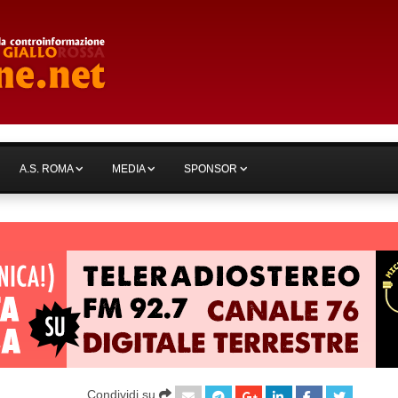
A.S. ROMA
MEDIA
SPONSOR
Condividi su