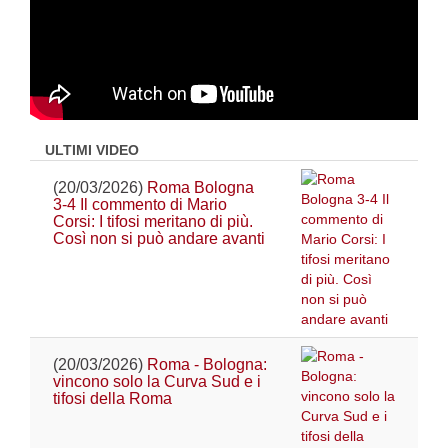
ULTIMI VIDEO
(20/03/2026)
Roma Bologna
3-4 Il commento di Mario
Corsi: I tifosi meritano di più.
Così non si può andare avanti
(20/03/2026)
Roma - Bologna:
vincono solo la Curva Sud e i
tifosi della Roma