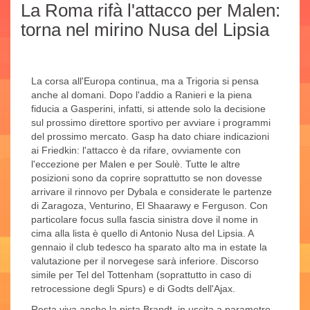
La Roma rifà l'attacco per Malen:
torna nel mirino Nusa del Lipsia
La corsa all'Europa continua, ma a Trigoria si pensa
anche al domani. Dopo l'addio a Ranieri e la piena
fiducia a Gasperini, infatti, si attende solo la decisione
sul prossimo direttore sportivo per avviare i programmi
del prossimo mercato. Gasp ha dato chiare indicazioni
ai Friedkin: l'attacco è da rifare, ovviamente con
l'eccezione per Malen e per Soulè. Tutte le altre
posizioni sono da coprire soprattutto se non dovesse
arrivare il rinnovo per Dybala e considerate le partenze
di Zaragoza, Venturino, El Shaarawy e Ferguson. Con
particolare focus sulla fascia sinistra dove il nome in
cima alla lista è quello di Antonio Nusa del Lipsia. A
gennaio il club tedesco ha sparato alto ma in estate la
valutazione per il norvegese sarà inferiore. Discorso
simile per Tel del Tottenham (soprattutto in caso di
retrocessione degli Spurs) e di Godts dell'Ajax.
Resta viva anche la pista Brandt, in uscita a parametro