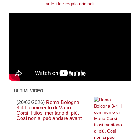
ULTIMI VIDEO
(20/03/2026)
Roma Bologna
3-4 Il commento di Mario
Corsi: I tifosi meritano di più.
Così non si può andare avanti