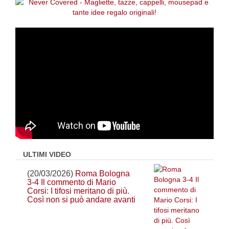
ULTIMI VIDEO
(20/03/2026)
Roma Bologna
3-4 Il commento di Mario
Corsi: I tifosi meritano di più.
Così non si può andare avanti