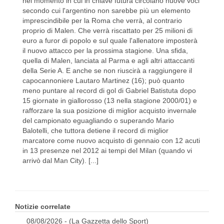
nel momento in cui in chiave futura circolano nuove voci
secondo cui l'argentino non sarebbe più un elemento
imprescindibile per la Roma che verrà, al contrario
proprio di Malen. Che verrà riscattato per 25 milioni di
euro a furor di popolo e sul quale l'allenatore imposterà
il nuovo attacco per la prossima stagione. Una sfida,
quella di Malen, lanciata al Parma e agli altri attaccanti
della Serie A. E anche se non riuscirà a raggiungere il
capocannoniere Lautaro Martinez (16); può quanto
meno puntare al record di gol di Gabriel Batistuta dopo
15 giornate in giallorosso (13 nella stagione 2000/01) e
rafforzare la sua posizione di miglior acquisto invernale
del campionato eguagliando o superando Mario
Balotelli, che tuttora detiene il record di miglior
marcatore come nuovo acquisto di gennaio con 12 acuti
in 13 presenze nel 2012 ai tempi del Milan (quando vi
arrivò dal Man City). [...]
Notizie correlate
08/08/2026 - (La Gazzetta dello Sport)