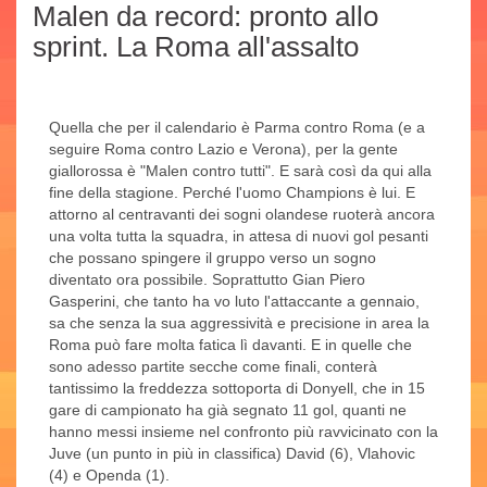
Malen da record: pronto allo
sprint. La Roma all'assalto
Quella che per il calendario è Parma contro Roma (e a
seguire Roma contro Lazio e Verona), per la gente
giallorossa è "Malen contro tutti". E sarà così da qui alla
fine della stagione. Perché l'uomo Champions è lui. E
attorno al centravanti dei sogni olandese ruoterà ancora
una volta tutta la squadra, in attesa di nuovi gol pesanti
che possano spingere il gruppo verso un sogno
diventato ora possibile. Soprattutto Gian Piero
Gasperini, che tanto ha vo luto l'attaccante a gennaio,
sa che senza la sua aggressività e precisione in area la
Roma può fare molta fatica lì davanti. E in quelle che
sono adesso partite secche come finali, conterà
tantissimo la freddezza sottoporta di Donyell, che in 15
gare di campionato ha già segnato 11 gol, quanti ne
hanno messi insieme nel confronto più ravvicinato con la
Juve (un punto in più in classifica) David (6), Vlahovic
(4) e Openda (1).