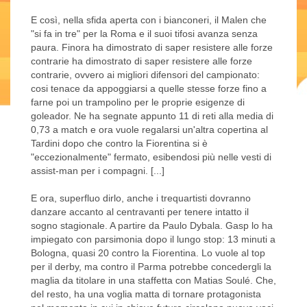
E così, nella sfida aperta con i bianconeri, il Malen che
"si fa in tre" per la Roma e il suoi tifosi avanza senza
paura. Finora ha dimostrato di saper resistere alle forze
contrarie ha dimostrato di saper resistere alle forze
contrarie, ovvero ai migliori difensori del campionato:
cosi tenace da appoggiarsi a quelle stesse forze fino a
farne poi un trampolino per le proprie esigenze di
goleador. Ne ha segnate appunto 11 di reti alla media di
0,73 a match e ora vuole regalarsi un'altra copertina al
Tardini dopo che contro la Fiorentina si è
"eccezionalmente" fermato, esibendosi più nelle vesti di
assist-man per i compagni. [...]
E ora, superfluo dirlo, anche i trequartisti dovranno
danzare accanto al centravanti per tenere intatto il
sogno stagionale. A partire da Paulo Dybala. Gasp lo ha
impiegato con parsimonia dopo il lungo stop: 13 minuti a
Bologna, quasi 20 contro la Fiorentina. Lo vuole al top
per il derby, ma contro il Parma potrebbe concedergli la
maglia da titolare in una staffetta con Matias Soulé. Che,
del resto, ha una voglia matta di tornare protagonista