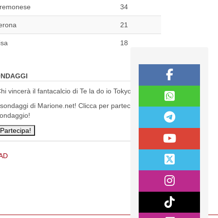
remonese
34
erona
21
isa
18
NDAGGI
hi vincerà il fantacalcio di Te la do io Tokyo?
 sondaggi di Marione.net! Clicca per partecipare al
ondaggio!