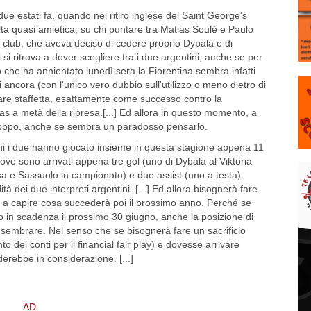
due estati fa, quando nel ritiro inglese del Saint George's
ta quasi amletica, su chi puntare tra Matias Soulé e Paulo
al club, che aveva deciso di cedere proprio Dybala e di
 si ritrova a dover scegliere tra i due argentini, anche se per
tto che ha annientato lunedì sera la Fiorentina sembra infatti
si ancora (con l'unico vero dubbio sull'utilizzo o meno dietro di
fare staffetta, esattamente come successo contro la
s a metà della ripresa.[...] Ed allora in questo momento, a
di troppo, anche se sembra un paradosso pensarlo.
rtuni i due hanno giocato insieme in questa stagione appena 11
 dove sono arrivati appena tre gol (uno di Dybala al Viktoria
a e Sassuolo in campionato) e due assist (uno a testa).
dei due interpreti argentini. [...] Ed allora bisognerà fare
e a capire cosa succederà poi il prossimo anno. Perché se
o in scadenza il prossimo 30 giugno, anche la posizione di
sembrare. Nel senso che se bisognerà fare un sacrificio
 dei conti per il financial fair play) e dovesse arrivare
erebbe in considerazione. [...]