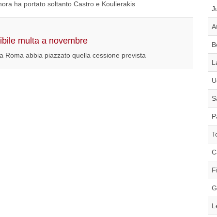
finora ha portato soltanto Castro e Koulierakis
J
A
sibile multa a novembre
B
 la Roma abbia piazzato quella cessione prevista
L
U
S
P
T
C
F
G
L