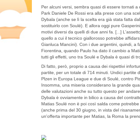
Per alcuni versi, sembra quasi di essere tornati a 
Park Daniele De Rossi era alla prese con una scel
Dybala (anche se lì la scelta era già stata fatta d
sostituirlo con Soulé). E allora oggi pure Gasperini
motivi diversi da quelli di due anni fa. [...] L'asse
quello a cui il tecnico giallorosso potrebbe affidar
Gianluca Mancini). Con i due argentini, quindi, a 
Fiorentina, quando Paulo ha dato il cambio a Matia
tutti gli effetti, uno tra Soulé e Dybala è quasi 
Di fatto, però, proprio a causa dei rispettivi info
partite, per un totale di 714 minuti. Undici partite
Plzen in Europa League e due di Soulé, contro Pis
Insomma, una miseria considerano la grande qualità 
delle valutazioni anche su tutto questo per andar
Dybala è ovviamente in bilico a causa del contratt
Matias Soulé non è poi così salda come potrebbe 
(anche prima del 30 giugno, in vista del risanamento
un'offerta importante per Matias, la Roma la prend