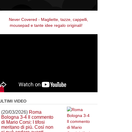
ULTIMI VIDEO
(20/03/2026)
Roma
Bologna 3-4 Il commento
di Mario Corsi: I tifosi
meritano di più. Così non