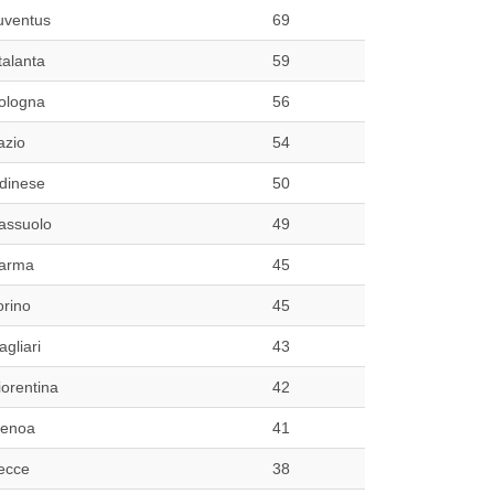
uventus
69
talanta
59
ologna
56
azio
54
dinese
50
assuolo
49
arma
45
orino
45
agliari
43
iorentina
42
enoa
41
ecce
38