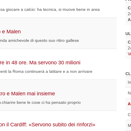
C
sa giocare a calcio: ha tecnica, si muove bene in area
2
A
o e Malen
UL
da amichevole di questo suo ritiro gallese
C
2
V
e in 48 ore. Ma servono 30 milioni
imenti la Roma continuerà a latitare e a non arrivare
CL
I
ro e Malen mai insieme
N
 A chiarire bene le cose ci ha pensato proprio
A
C
n il Cardiff: «Servono subito dei rinforzi»
M