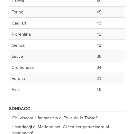
Parma
45
Torino
45
Cagliari
43
Fiorentina
42
Genoa
41
Lecce
38
Cremonese
34
Verona
21
Pisa
18
SONDAGGI
Chi vincerà il fantacalcio di Te la do io Tokyo?
I sondaggi di Marione.net! Clicca per partecipare al
sondaggio!