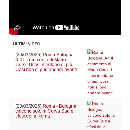
ULTIMI VIDEO
(20/03/2026)
Roma Bologna
3-4 Il commento di Mario
Corsi: I tifosi meritano di più.
Così non si può andare avanti
(20/03/2026)
Roma - Bologna:
vincono solo la Curva Sud e i
tifosi della Roma