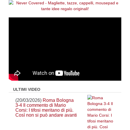
ULTIMI VIDEO
(20/03/2026)
Roma Bologna
3-4 Il commento di Mario
Corsi: I tifosi meritano di più.
Così non si può andare avanti