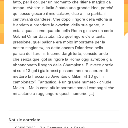
fatto, per il gol, per un momento che ritiene magico da
tempo. «Venire in Italia è stata una grande idea, perché
qui posso giocare il mio calcio», dice a fine partita il
centravanti olandese. Che dopo il rigore della vittoria si
è andato a prendere le ovazioni della sua gente, in
estasi quasi come quando nella Roma giocava un certo
Gabriel Omar Batistuta. «Su quel rigore c'era tanta
pressione, quel pallone era molto importante per la
nostra stagione», ha detto ancora l'olandese nella
pancia del Tardini. E come dargli torto, considerando
che senza quel gol su rigore la Roma oggi avrebbe già
abbandonato il sogno della Champions. E invece grazie
ai suoi 13 gol i giallorossi possono ancora sperare di
mettere la freccia su Juventus o Milan. «I 13 gol in
campionato? Fantastico, è un grande numero - chiude
Malen -. Ma la cosa più importante sono i compagni che
mi aiutano a raggiungere questi numeri». [...]
Notizie correlate