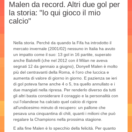
Malen da record. Altri due gol per
la storia: "Io qui gioco il mio
calcio"
Nella storia. Perché da quando la Fifa ha introdotto il
mercato invernale (2001/02) nessuno in Italia ha avuto
un impatto come il suo: 13 gol in 16 partite, superato
anche Balotelli (che nel 2012 con il Milan ne aveva
segnati 12 da gennaio a giugno), Donyell Malen è molto
più del centravanti della Roma, è l'oro che luccica e
aumenta di valore di giorno in giorno. E pazienza se ieri
di gol poteva farne anche 4 o 5, tra quello annullato e i
due mangiati nella ripresa. Per renderlo diverso da tutti
gli altri basta considerare il coraggio e la personalità con
cui l'olandese ha calciato quel calcio di rigore
all'undicesimo minuto di recupero: un pallone che
pesava una cinquantina di chili, quanti i milioni che può
regalare la Champions nella prossima stagione.
E alla fine Malen è lo specchio della felicità. Per quanto