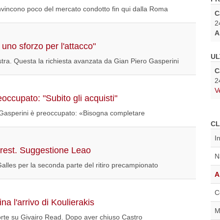
onvincono poco del mercato condotto fin qui dalla Roma
C
2
A
uno sforzo per l'attacco"
UL
stra. Questa la richiesta avanzata da Gian Piero Gasperini
C
2
V
occupato: "Subito gli acquisti"
 Gasperini è preoccupato: «Bisogna completare
CL
I
rest. Suggestione Leao
N
Galles per la seconda parte del ritiro precampionato
A
C
a l'arrivo di Koulierakis
M
rte su Givairo Read. Dopo aver chiuso Castro