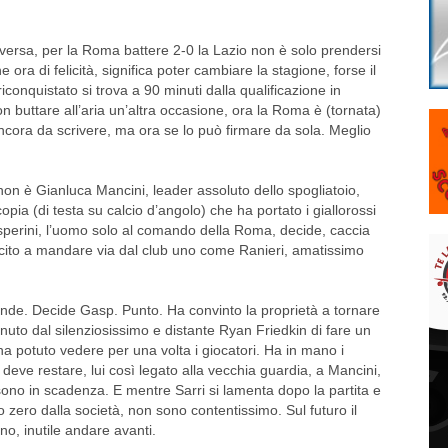
diversa, per la Roma battere 2-0 la Lazio non è solo prendersi
 ora di felicità, significa poter cambiare la stagione, forse il
iconquistato si trova a 90 minuti dalla qualificazione in
 buttare all’aria un’altra occasione, ora la Roma è (tornata)
ancora da scrivere, ma ora se lo può firmare da sola. Meglio
on è Gianluca Mancini, leader assoluto dello spogliatoio,
pia (di testa su calcio d’angolo) che ha portato i giallorossi
sperini, l’uomo solo al comando della Roma, decide, caccia
iuscito a mandare via dal club uno come Ranieri, amatissimo
ande. Decide Gasp. Punto. Ha convinto la proprietà a tornare
tenuto dal silenziosissimo e distante Ryan Friedkin di fare un
ha potuto vedere per una volta i giocatori. Ha in mano i
i deve restare, lui così legato alla vecchia guardia, a Mancini,
sono in scadenza. E mentre Sarri si lamenta dopo la partita e
 zero dalla società, non sono contentissimo. Sul futuro il
no, inutile andare avanti.