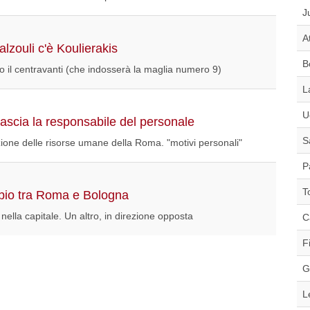
J
A
lzouli c'è Koulierakis
B
 il centravanti (che indosserà la maglia numero 9)
L
U
 lascia la responsabile del personale
S
ezione delle risorse umane della Roma. "motivi personali"
P
T
mbio tra Roma e Bologna
ella capitale. Un altro, in direzione opposta
C
F
G
L