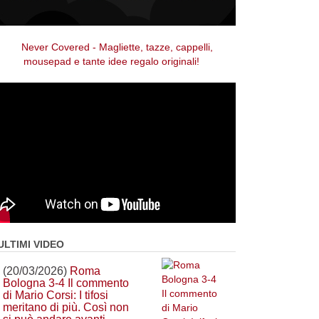
ULTIMI VIDEO
(20/03/2026)
Roma
Bologna 3-4 Il commento
di Mario Corsi: I tifosi
meritano di più. Così non