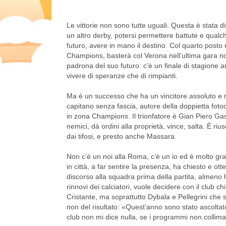
Le vittorie non sono tutte uguali. Questa è stata 
un altro derby, potersi permettere battute e qualche
futuro, avere in mano il destino. Col quarto posto r
Champions, basterà col Verona nell’ultima gara non
padrona del suo futuro: c’è un finale di stagione 
vivere di speranze che di rimpianti.
Ma è un successo che ha un vincitore assoluto e n
capitano senza fascia, autore della doppietta fotoco
in zona Champions. Il trionfatore è Gian Piero Ga
nemici, dà ordini alla proprietà, vince, salta. È r
dai tifosi, e presto anche Massara.
Non c’è un noi alla Roma, c’è un io ed è molto gr
in città, a far sentire la presenza, ha chiesto e ot
discorso alla squadra prima della partita, almeno 
rinnovi dei calciatori, vuole decidere con il club ch
Cristante, ma soprattutto Dybala e Pellegrini che 
non del risultato: «Quest’anno sono stato ascoltato
club non mi dice nulla, se i programmi non collima