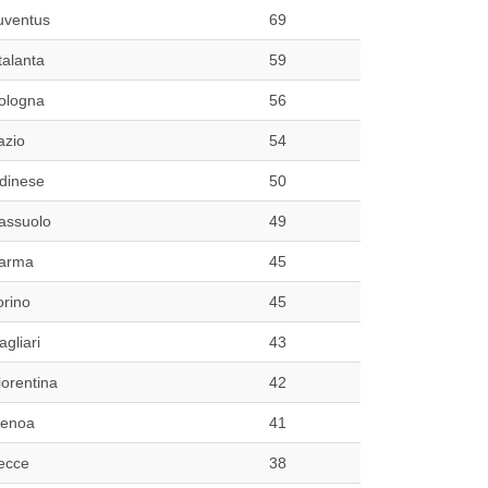
uventus
69
talanta
59
ologna
56
azio
54
dinese
50
assuolo
49
arma
45
orino
45
agliari
43
iorentina
42
enoa
41
ecce
38