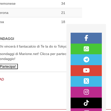
remonese
34
erona
21
isa
18
NDAGGI
hi vincerà il fantacalcio di Te la do io Tokyo?
 sondaggi di Marione.net! Clicca per partecipare al
ondaggio!