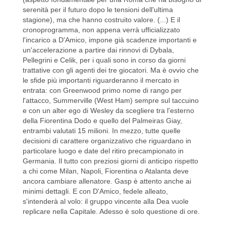
serenità per il futuro dopo le tensioni dell'ultima
stagione), ma che hanno costruito valore. (...) E il
cronoprogramma, non appena verrà ufficializzato
l'incarico a D'Amico, impone già scadenze importanti e
un'accelerazione a partire dai rinnovi di Dybala,
Pellegrini e Celik, per i quali sono in corso da giorni
trattative con gli agenti dei tre giocatori. Ma è ovvio che
le sfide più importanti riguarderanno il mercato in
entrata: con Greenwood primo nome di rango per
l'attacco, Summerville (West Ham) sempre sul taccuino
e con un alter ego di Wesley da scegliere tra l'esterno
della Fiorentina Dodo e quello del Palmeiras Giay,
entrambi valutati 15 milioni. In mezzo, tutte quelle
decisioni di carattere organizzativo che riguardano in
particolare luogo e date del ritiro precampionato in
Germania. Il tutto con preziosi giorni di anticipo rispetto
a chi come Milan, Napoli, Fiorentina o Atalanta deve
ancora cambiare allenatore. Gasp è attento anche ai
minimi dettagli. E con D'Amico, fedele alleato,
s'intenderà al volo: il gruppo vincente alla Dea vuole
replicare nella Capitale. Adesso è solo questione di ore.