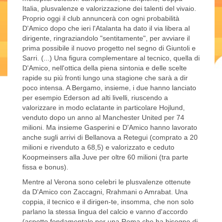
Italia, plusvalenze e valorizzazione dei talenti del vivaio.
Proprio oggi il club annuncerà con ogni probabilità
D'Amico dopo che ieri l'Atalanta ha dato il via libera al
dirigente, ringraziandolo "sentitamente", per avviare il
prima possibile il nuovo progetto nel segno di Giuntoli e
Sarri. (...) Una figura complementare al tecnico, quella di
D'Amico, nell'ottica della piena sintonia e delle scelte
rapide su più fronti lungo una stagione che sarà a dir
poco intensa. A Bergamo, insieme, i due hanno lanciato
per esempio Ederson ad alti livelli, riuscendo a
valorizzare in modo eclatante in particolare Hojlund,
venduto dopo un anno al Manchester United per 74
milioni. Ma insieme Gasperini e D'Amico hanno lavorato
anche sugli arrivi di Bellanova a Retegui (comprato a 20
milioni e rivenduto a 68,5) e valorizzato e ceduto
Koopmeinsers alla Juve per oltre 60 milioni (tra parte
fissa e bonus).
Mentre al Verona sono celebri le plusvalenze ottenute
da D'Amico con Zaccagni, Rrahmani o Amrabat. Una
coppia, il tecnico e il dirigen-te, insomma, che non solo
parlano la stessa lingua del calcio e vanno d'accordo
(aspetto fondamentale per una Roma che ha bisogno di