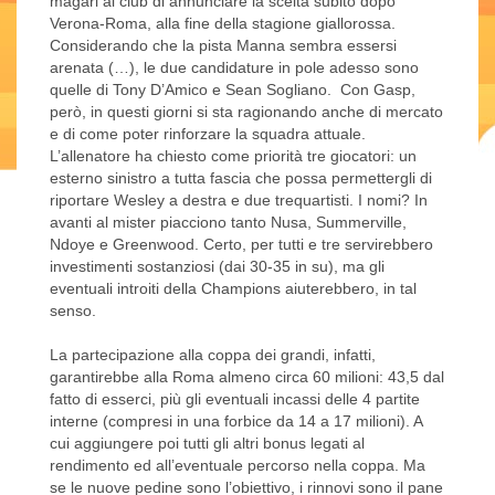
magari al club di annunciare la scelta subito dopo
Verona-Roma, alla fine della stagione giallorossa.
Considerando che la pista Manna sembra essersi
arenata (…), le due candidature in pole adesso sono
quelle di Tony D’Amico e Sean Sogliano. Con Gasp,
però, in questi giorni si sta ragionando anche di mercato
e di come poter rinforzare la squadra attuale.
L’allenatore ha chiesto come priorità tre giocatori: un
esterno sinistro a tutta fascia che possa permettergli di
riportare Wesley a destra e due trequartisti. I nomi? In
avanti al mister piacciono tanto Nusa, Summerville,
Ndoye e Greenwood. Certo, per tutti e tre servirebbero
investimenti sostanziosi (dai 30-35 in su), ma gli
eventuali introiti della Champions aiuterebbero, in tal
senso.
La partecipazione alla coppa dei grandi, infatti,
garantirebbe alla Roma almeno circa 60 milioni: 43,5 dal
fatto di esserci, più gli eventuali incassi delle 4 partite
interne (compresi in una forbice da 14 a 17 milioni). A
cui aggiungere poi tutti gli altri bonus legati al
rendimento ed all’eventuale percorso nella coppa. Ma
se le nuove pedine sono l’obiettivo, i rinnovi sono il pane