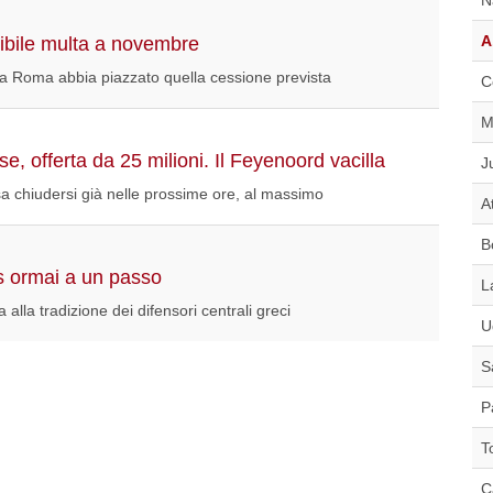
A
sibile multa a novembre
 la Roma abbia piazzato quella cessione prevista
C
M
e, offerta da 25 milioni. Il Feyenoord vacilla
J
sa chiudersi già nelle prossime ore, al massimo
A
B
is ormai a un passo
L
a alla tradizione dei difensori centrali greci
U
S
P
T
C