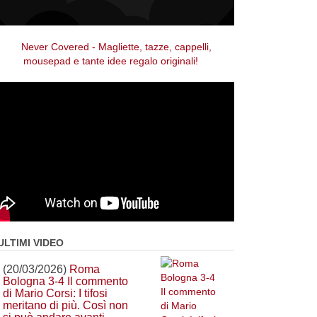
ULTIMI VIDEO
(20/03/2026)
Roma
Bologna 3-4 Il commento
di Mario Corsi: I tifosi
meritano di più. Così non