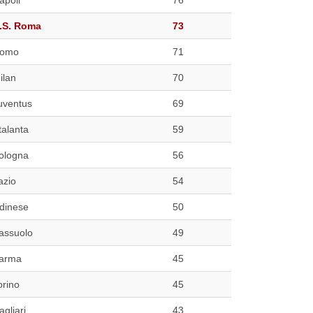
.S. Roma
73
omo
71
ilan
70
uventus
69
talanta
59
ologna
56
azio
54
dinese
50
assuolo
49
arma
45
orino
45
agliari
43