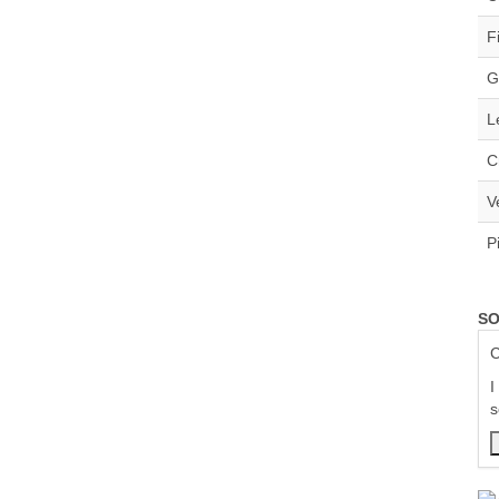
F
G
L
C
V
P
SO
C
I
s