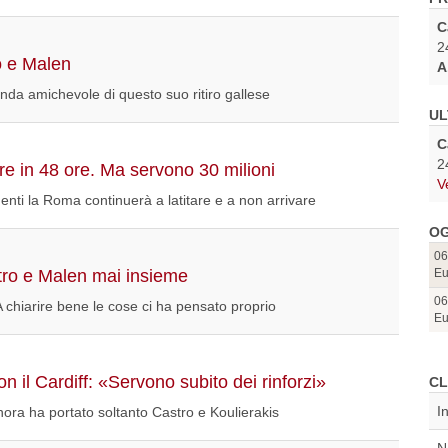
C
2
o e Malen
A
da amichevole di questo suo ritiro gallese
UL
C
2
e in 48 ore. Ma servono 30 milioni
V
imenti la Roma continuerà a latitare e a non arrivare
OG
06
ro e Malen mai insieme
Eu
06
 A chiarire bene le cose ci ha pensato proprio
Eu
n il Cardiff: «Servono subito dei rinforzi»
CL
I
finora ha portato soltanto Castro e Koulierakis
N