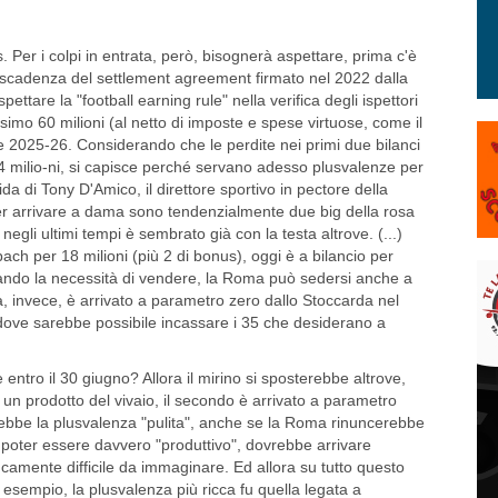
Per i colpi in entrata, però, bisognerà aspettare, prima c'è
 la scadenza del settlement agreement firmato nel 2022 dalla
ettare la "football earning rule" nella verifica degli ispettori
imo 60 milioni (al netto di imposte e spese virtuose, come il
 2025-26. Considerando che le perdite nei primi due bilanci
54 milio-ni, si capisce perché servano adesso plusvalenze per
fida di Tony D'Amico, il direttore sportivo in pectore della
per arrivare a dama sono tendenzialmente due big della rosa
gli ultimi tempi è sembrato già con la testa altrove. (...)
ch per 18 milioni (più 2 di bonus), oggi è a bilancio per
erando la necessità di vendere, la Roma può sedersi anche a
a, invece, è arrivato a parametro zero dallo Stoccarda nel
dove sarebbe possibile incassare i 35 che desiderano a
 entro il 30 giugno? Allora il mirino si sposterebbe altrove,
tti un prodotto del vivaio, il secondo è arrivato a parametro
erebbe la plusvalenza "pulita", anche se la Roma rinuncerebbe
r poter essere davvero "produttivo", dovrebbe arrivare
rancamente difficile da immaginare. Ed allora su tutto questo
 esempio, la plusvalenza più ricca fu quella legata a