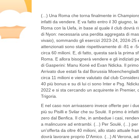
(...) Una Roma che torna finalmente in Champions. 
infatti da vendere. E va fatto entro il 30 giugno,
Roma con la Uefa, in base al quale il club dovrà risp
di Nyon: necessaria una perdita aggregata di mass
vivaio), sommando gli esercizi 2023-24, 2024-25 e
attenzionati sono state rispettivamente di -81 e -
circa 60 milioni. E, di fatto, questa sarà la prima s
Roma. E allora bisognerà vendere e gli indiziati 
di Gasperini: Manu Koné ed Evan Ndicka. Il primo ne
Arrivato due estati fa dal Borussia Moenchengladba
circa 11 milioni e viene valutato dal club Consid
40 più bonus e su di lui ci sono Inter e Psg. Ndick
2022 e si sta cercando un acquirente in Premier, 
Trigoria.
E nel caso non arrivassero invece offerte per i due
più su Pisilli e Svilar che su Soulé. Il primo è infa
zero dal Benfica. Il che, in ambedue i casi, rend
a malincuore ad entrambi. (...) Per Soulé, (...) pe
un'offerta da oltre 40 milioni, allo stato attuale f
dovrà lavorare proprio D'Amico. (...) Al Verona, ad