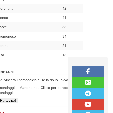
iorentina
42
enoa
41
ecce
38
remonese
34
erona
21
isa
18
NDAGGI
hi vincerà il fantacalcio di Te la do io Tokyo?
 sondaggi di Marione.net! Clicca per partecipare al
ondaggio!