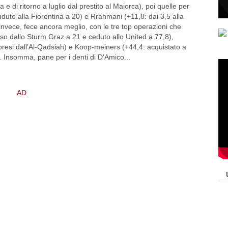
e di ritorno a luglio dal prestito al Maiorca), poi quelle per
duto alla Fiorentina a 20) e Rrahmani (+11,8: dai 3,5 alla
 invece, fece ancora meglio, con le tre top operazioni che
eso dallo Sturm Graz a 21 e ceduto allo United a 77,8),
presi dall'Al-Qadsiah) e Koop-meiners (+44,4: acquistato a
. Insomma, pane per i denti di D'Amico...