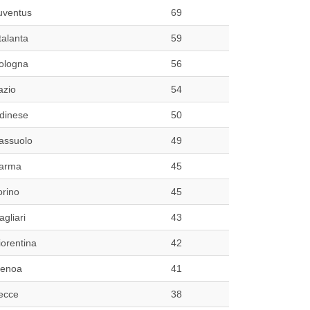
uventus
69
talanta
59
ologna
56
azio
54
dinese
50
assuolo
49
arma
45
orino
45
agliari
43
iorentina
42
enoa
41
ecce
38