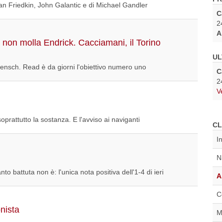
an Friedkin, John Galantic e di Michael Gandler
C
2
A
non molla Endrick. Cacciamani, il Torino
UL
ensch. Read è da giorni l'obiettivo numero uno
C
2
V
oprattutto la sostanza. E l'avviso ai naviganti
CL
I
N
o battuta non è: l'unica nota positiva dell'1-4 di ieri
A
C
nista
M