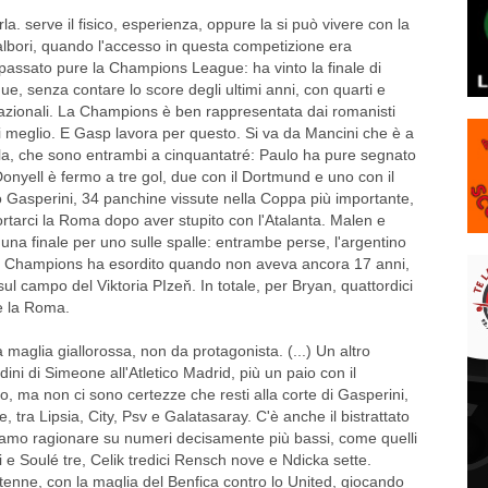
. serve il fisico, esperienza, oppure la si può vivere con la
i albori, quando l'accesso in questa competizione era
 passato pure la Champions League: ha vinto la finale di
, senza contare lo score degli ultimi anni, con quarti e
rnazionali. La Champions è ben rappresentata dai romanisti
i meglio. E Gasp lavora per questo. Si va da Mancini che è a
la, che sono entrambi a cinquantatré: Paulo ha pure segnato
Donyell è fermo a tre gol, due con il Dortmund e uno con il
o Gasperini, 34 panchine vissute nella Coppa più importante,
portarci la Roma dopo aver stupito con l'Atalanta. Malen e
a finale per uno sulle spalle: entrambe perse, l'argentino
e in Champions ha esordito quando non aveva ancora 17 anni,
ul campo del Viktoria PIzeň. In totale, per Bryan, quattordici
a e la Roma.
a maglia giallorossa, non da protagonista. (...) Un altro
ni di Simeone all'Atletico Madrid, più un paio con il
o, ma non ci sono certezze che resti alla corte di Gasperini,
 tra Lipsia, City, Psv e Galatasaray. C'è anche il bistrattato
biamo ragionare su numeri decisamente più bassi, come quelli
ui e Soulé tre, Celik tredici Rensch nove e Ndicka sette.
iottenne, con la maglia del Benfica contro lo United, giocando