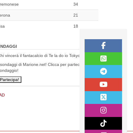
remonese
34
erona
21
isa
18
NDAGGI
hi vincerà il fantacalcio di Te la do io Tokyo?
 sondaggi di Marione.net! Clicca per partecipare al
ondaggio!