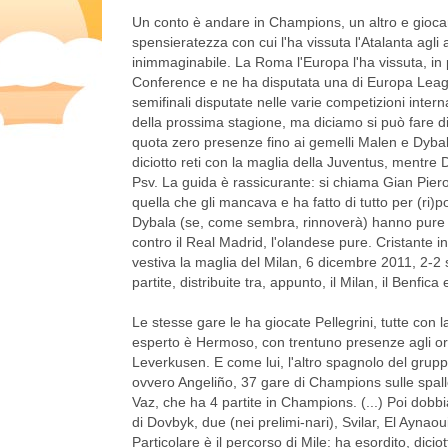
Un conto è andare in Champions, un altro e giocarla
spensieratezza con cui l'ha vissuta l'Atalanta agl
inimmaginabile. La Roma l'Europa l'ha vissuta, in
Conference e ne ha disputata una di Europa League
semifinali disputate nelle varie competizioni inte
della prossima stagione, ma diciamo si può fare d
quota zero presenze fino ai gemelli Malen e Dyba
diciotto reti con la maglia della Juventus, mentre 
Psv. La guida è rassicurante: si chiama Gian Pier
quella che gli mancava e ha fatto di tutto per (ri)
Dybala (se, come sembra, rinnoverà) hanno pure un
contro il Real Madrid, l'olandese pure. Cristant
vestiva la maglia del Milan, 6 dicembre 2011, 2-2 s
partite, distribuite tra, appunto, il Milan, il Benfic
Le stesse gare le ha giocate Pellegrini, tutte con l
esperto è Hermoso, con trentuno presenze agli ordi
Leverkusen. E come lui, l'altro spagnolo del grupp
ovvero Angeliño, 37 gare di Champions sulle spalle,
Vaz, che ha 4 partite in Champions. (...) Poi dob
di Dovbyk, due (nei prelimi-nari), Svilar, El Aynao
Particolare è il percorso di Mile: ha esordito, dic