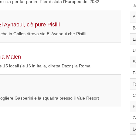
 miccia per far partire l’iter è stata l’Europeo del 2032
J
A
 Aynaoui, c'è pure Pisilli
B
e in Galles ritrova sia El Aynaoui che Pisilli
L
U
dia Malen
S
lle 15 locali (le 16 in Italia, diretta Dazn) la Roma
P
T
C
ogliere Gasperini e la squadra presso il Vale Resort
F
G
L