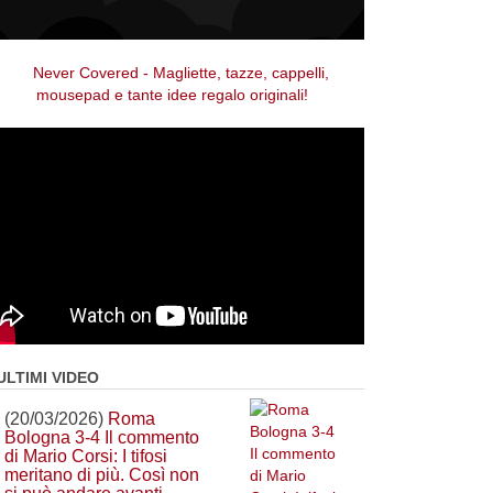
ULTIMI VIDEO
(20/03/2026)
Roma
Bologna 3-4 Il commento
di Mario Corsi: I tifosi
meritano di più. Così non