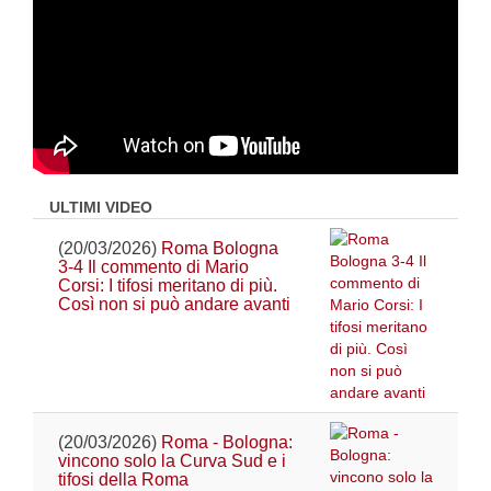
ULTIMI VIDEO
(20/03/2026)
Roma Bologna
3-4 Il commento di Mario
Corsi: I tifosi meritano di più.
Così non si può andare avanti
(20/03/2026)
Roma - Bologna:
vincono solo la Curva Sud e i
tifosi della Roma