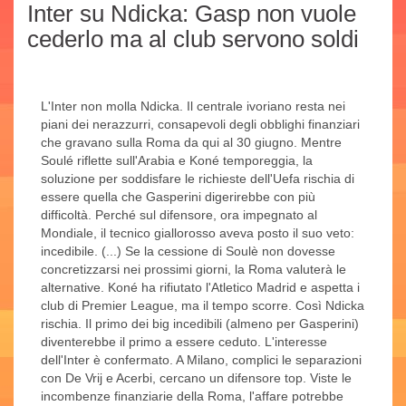
Inter su Ndicka: Gasp non vuole
cederlo ma al club servono soldi
L'Inter non molla Ndicka. Il centrale ivoriano resta nei
piani dei nerazzurri, consapevoli degli obblighi finanziari
che gravano sulla Roma da qui al 30 giugno. Mentre
Soulé riflette sull'Arabia e Koné temporeggia, la
soluzione per soddisfare le richieste dell'Uefa rischia di
essere quella che Gasperini digerirebbe con più
difficoltà. Perché sul difensore, ora impegnato al
Mondiale, il tecnico giallorosso aveva posto il suo veto:
incedibile. (...) Se la cessione di Soulè non dovesse
concretizzarsi nei prossimi giorni, la Roma valuterà le
alternative. Koné ha rifiutato l'Atletico Madrid e aspetta i
club di Premier League, ma il tempo scorre. Così Ndicka
rischia. Il primo dei big incedibili (almeno per Gasperini)
diventerebbe il primo a essere ceduto. L'interesse
dell'Inter è confermato. A Milano, complici le separazioni
con De Vrij e Acerbi, cercano un difensore top. Viste le
incombenze finanziarie della Roma, l'affare potrebbe