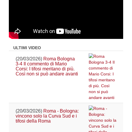
ULTIMI VIDEO
(20/03/2026)
Roma Bologna
3-4 Il commento di Mario
Corsi: I tifosi meritano di più.
Così non si può andare avanti
(20/03/2026)
Roma - Bologna:
vincono solo la Curva Sud e i
tifosi della Roma