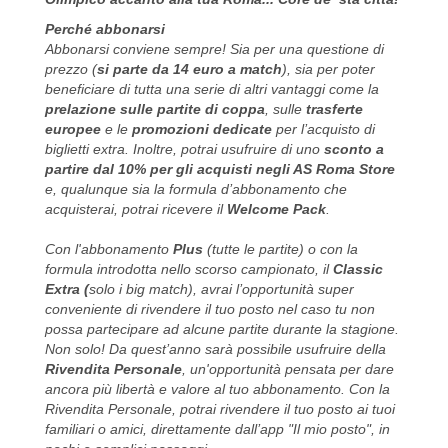
Perché abbonarsi
Abbonarsi conviene sempre! Sia per una questione di
prezzo (
si parte da 14 euro a match
), sia per poter
beneficiare di tutta una serie di altri vantaggi come la
prelazione sulle partite di coppa
, sulle
trasferte
europee
e le
promozioni dedicate
per l’acquisto di
biglietti extra. Inoltre, potrai usufruire di uno
sconto a
partire dal 10% per gli acquisti negli AS Roma Store
e, qualunque sia la formula d’abbonamento che
acquisterai, potrai ricevere il
Welcome Pack
.
Con l'abbonamento
Plus
(tutte le partite) o con la
formula introdotta nello scorso campionato, il
Classic
Extra (
solo i big match), avrai l’opportunità super
conveniente di rivendere il tuo posto nel caso tu non
possa partecipare ad alcune partite durante la stagione.
Non solo! Da quest’anno sarà possibile usufruire della
Rivendita Personale
, un'opportunità pensata per dare
ancora più libertà e valore al tuo abbonamento. Con la
Rivendita Personale, potrai rivendere il tuo posto ai tuoi
familiari o amici, direttamente dall’app "Il mio posto", in