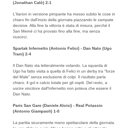
(Jonathan Calò) 2-1
L'Ilarion in versione pimpante ha messo subito le cose in
chiaro fin dall'inizio della giornata piazzando le zampate
decisive. Alla fine la vittoria è stata di misura, perché il
San Memé ci ha provato fino alla fine, ma senza
riuscirci.
Spartak Infernetto (Antonio Felici) -
Dan Nato (Ugo
Trani) 2-4
Il Dan Nato sta letteralmente volando. La squarda di
Ugo ha fatto visita a quella di Felici in un derby tra "forze
del Male" senza esclusione di colpi. Il risultato parla
chiaro: 4 gol e calcio totale per gli ospiti. Del resto, a
uscire vincitore dall'Infernetto non poteva che essere il
Dan Nato.
Paris San Gare (Daniele Aloisi) -
Real Potassio
(Antonio Giampaoli) 1-0
La partita sicuramente meno spettacolare della giornata.