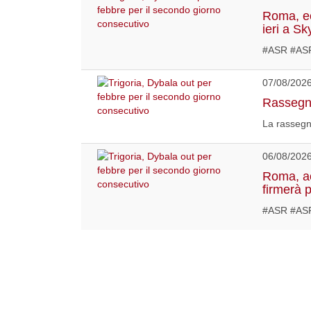
Roma, ec
ieri a Sk
#ASR #AS
07/08/202
Rassegna
La rassegn
06/08/202
Roma, acc
firmerà 
#ASR #ASR