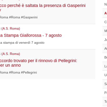
N
co perché è saltata la presenza di Gasperini
y
A
Roma #Roma #Gasperini
C
6
(A.S. Roma)
M
 Stampa Giallorossa - 7 agosto
J
a stampa di venerdì 7 agosto
A
6
(A.S. Roma)
B
ordo trovato per il rinnovo di Pellegrini:
per un anno
L
oma #Roma #Pellegrini
U
S
P
T