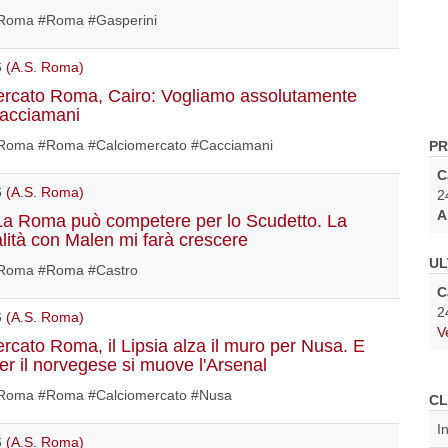
Roma #Roma #Gasperini
6
(A.S. Roma)
rcato Roma, Cairo: Vogliamo assolutamente
Cacciamani
oma #Roma #Calciomercato #Cacciamani
PR
C
6
(A.S. Roma)
2
A
La Roma può competere per lo Scudetto. La
alità con Malen mi farà crescere
UL
Roma #Roma #Castro
C
2
6
(A.S. Roma)
V
rcato Roma, il Lipsia alza il muro per Nusa. E
per il norvegese si muove l'Arsenal
oma #Roma #Calciomercato #Nusa
CL
I
6
(A.S. Roma)