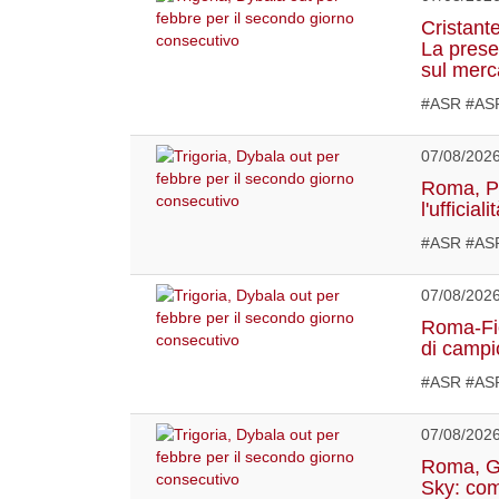
Cristant
La prese
sul merc
#ASR #ASR
07/08/202
Roma, Pel
l'ufficiali
#ASR #ASR
07/08/202
Roma-Fior
di campi
#ASR #ASR
07/08/202
Roma, Ga
Sky: com