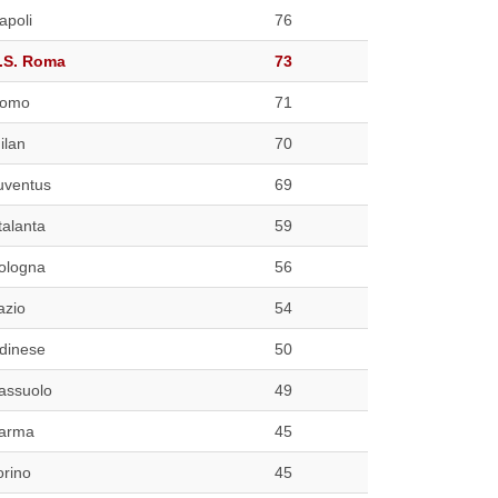
apoli
76
.S. Roma
73
omo
71
ilan
70
uventus
69
talanta
59
ologna
56
azio
54
dinese
50
assuolo
49
arma
45
orino
45