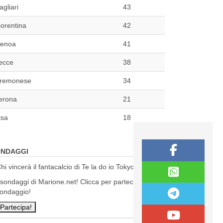
agliari
43
iorentina
42
enoa
41
ecce
38
remonese
34
erona
21
isa
18
NDAGGI
hi vincerà il fantacalcio di Te la do io Tokyo?
 sondaggi di Marione.net! Clicca per partecipare al
ondaggio!