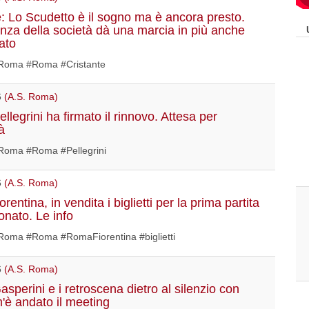
e: Lo Scudetto è il sogno ma è ancora presto.
nza della società dà una marcia in più anche
ato
oma #Roma #Cristante
6
(A.S. Roma)
legrini ha firmato il rinnovo. Attesa per
tà
oma #Roma #Pellegrini
6
(A.S. Roma)
entina, in vendita i biglietti per la prima partita
onato. Le info
oma #Roma #RomaFiorentina #biglietti
6
(A.S. Roma)
sperini e i retroscena dietro al silenzio con
'è andato il meeting