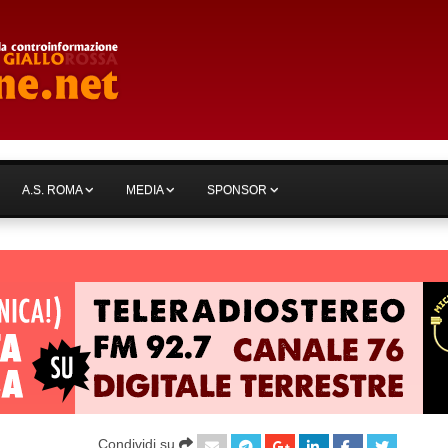
A.S. ROMA
MEDIA
SPONSOR
Condividi su