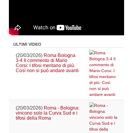
ULTIMI VIDEO
(20/03/2026)
Roma Bologna
3-4 Il commento di Mario
Corsi: I tifosi meritano di più.
Così non si può andare avanti
(20/03/2026)
Roma - Bologna:
vincono solo la Curva Sud e i
tifosi della Roma