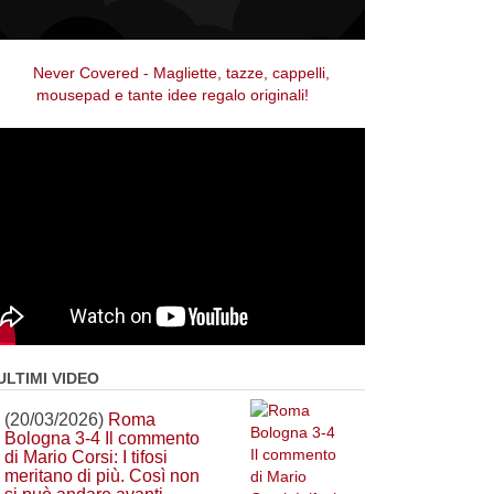
ULTIMI VIDEO
(20/03/2026)
Roma
Bologna 3-4 Il commento
di Mario Corsi: I tifosi
meritano di più. Così non