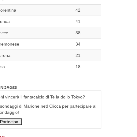
iorentina
42
enoa
41
ecce
38
remonese
34
erona
21
isa
18
NDAGGI
hi vincerà il fantacalcio di Te la do io Tokyo?
 sondaggi di Marione.net! Clicca per partecipare al
ondaggio!