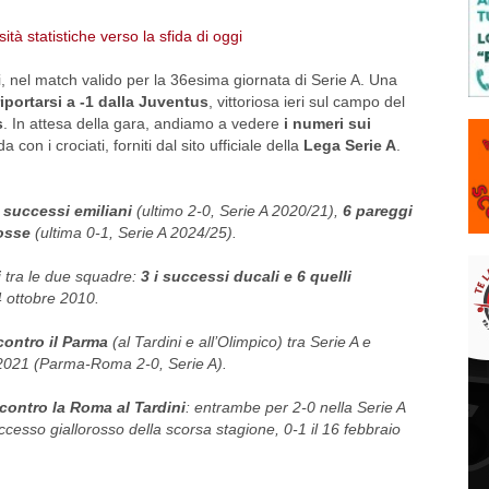
i, nel match valido per la 36esima giornata di Serie A. Una
riportarsi a -1 dalla Juventus
, vittoriosa ieri sul campo del
s
. In attesa della gara, andiamo a vedere
i numeri sui
a con i crociati, forniti dal sito ufficiale della
Lega Serie A
.
 successi emiliani
(ultimo 2-0, Serie A 2020/21),
6 pareggi
rosse
(ultima 0-1, Serie A 2024/25).
i
tra le due squadre:
3 i successi ducali e 6 quelli
4 ottobre 2010.
contro il Parma
(al Tardini e all’Olimpico) tra Serie A e
o 2021 (Parma-Roma 2-0, Serie A).
 contro la Roma al Tardini
: entrambe per 2-0 nella Serie A
ccesso giallorosso della scorsa stagione, 0-1 il 16 febbraio