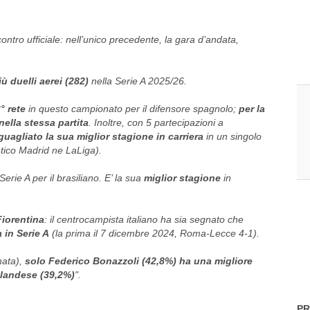
ontro ufficiale: nell’unico precedente, la gara d’andata,
ù duelli aerei (282)
nella Serie A 2025/26.
° rete
in questo campionato per il difensore spagnolo;
per la
 nella stessa partita
. Inoltre, con 5 partecipazioni a
guagliato la sua miglior stagione in carriera
in un singolo
tico Madrid ne LaLiga).
 Serie A per il brasiliano. E’ la sua
miglior stagione
in
Fiorentina
: il centrocampista italiano ha sia segnato che
 in Serie A
(la prima il 7 dicembre 2024, Roma-Lecce 4-1).
nata),
solo Federico Bonazzoli (42,8%) ha una migliore
’olandese (39,2%)
".
PR