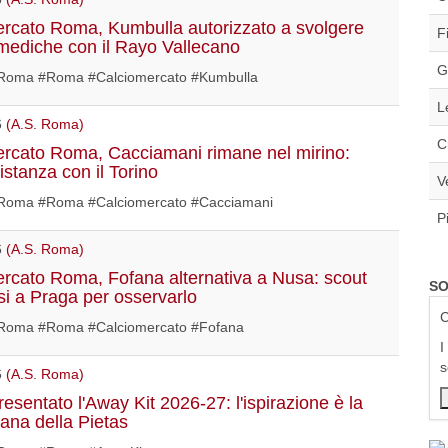
rcato Roma, Kumbulla autorizzato a svolgere
F
e mediche con il Rayo Vallecano
G
oma #Roma #Calciomercato #Kumbulla
L
6
(A.S. Roma)
C
rcato Roma, Cacciamani rimane nel mirino:
istanza con il Torino
V
oma #Roma #Calciomercato #Cacciamani
P
6
(A.S. Roma)
rcato Roma, Fofana alternativa a Nusa: scout
SO
ssi a Praga per osservarlo
C
oma #Roma #Calciomercato #Fofana
I
s
6
(A.S. Roma)
esentato l'Away Kit 2026-27: l'ispirazione è la
mana della Pietas