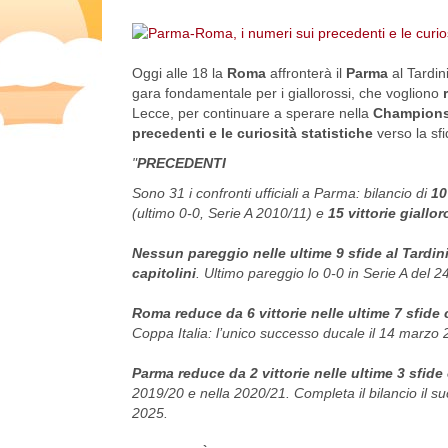
Oggi alle 18 la
Roma
affronterà il
Parma
al Tardin
gara fondamentale per i giallorossi, che vogliono
Lecce, per continuare a sperare nella
Champion
precedenti e le curiosità statistiche
verso la sfid
"
PRECEDENTI
Sono 31 i confronti ufficiali a Parma: bilancio di
10
(ultimo 0-0, Serie A 2010/11) e
15 vittorie giallo
Nessun pareggio nelle ultime 9 sfide al Tardin
capitolini
. Ultimo pareggio lo 0-0 in Serie A del 2
Roma reduce da 6 vittorie nelle ultime 7 sfide 
Coppa Italia: l’unico successo ducale il 14 marz
Parma reduce da 2 vittorie nelle ultime 3 sfide
2019/20 e nella 2020/21. Completa il bilancio il su
2025.