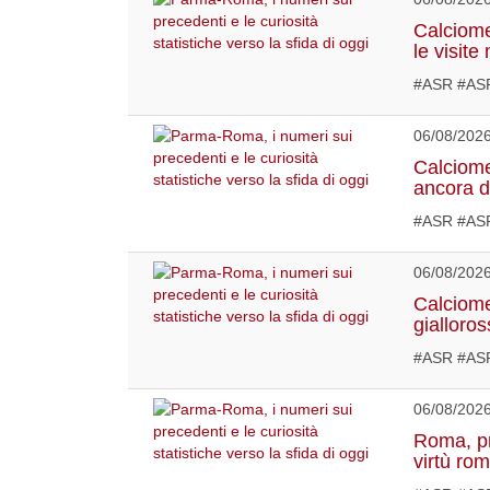
Calciome
le visit
#ASR #ASR
06/08/202
Calciome
ancora d
#ASR #ASR
06/08/202
Calciome
gialloro
#ASR #ASR
06/08/202
Roma, pr
virtù ro