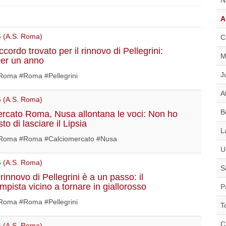
A
6
(A.S. Roma)
C
ordo trovato per il rinnovo di Pellegrini:
M
per un anno
J
oma #Roma #Pellegrini
A
6
(A.S. Roma)
B
rcato Roma, Nusa allontana le voci: Non ho
to di lasciare il Lipsia
L
oma #Roma #Calciomercato #Nusa
U
6
(A.S. Roma)
S
rinnovo di Pellegrini è a un passo: il
mpista vicino a tornare in giallorosso
P
oma #Roma #Pellegrini
T
C
6
(A.S. Roma)