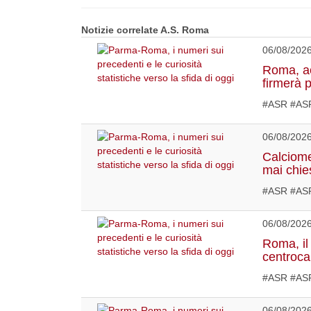
Notizie correlate A.S. Roma
06/08/202
Roma, acc
firmerà 
#ASR #ASR
06/08/202
Calciome
mai chies
#ASR #ASR
06/08/202
Roma, il 
centroca
#ASR #ASR
06/08/202