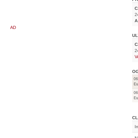
C
2
A
UL
C
2
V
OG
06
Eu
06
Eu
CL
I
N