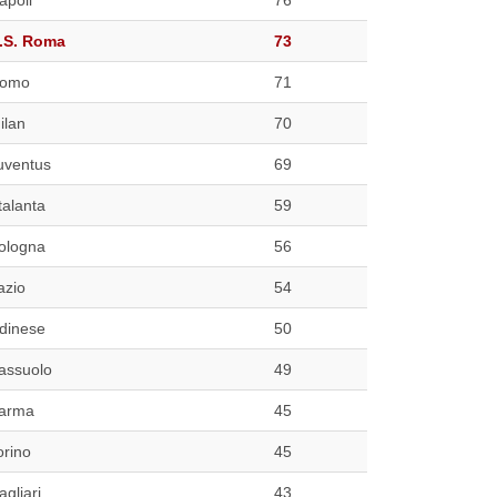
.S. Roma
73
omo
71
ilan
70
uventus
69
talanta
59
ologna
56
azio
54
dinese
50
assuolo
49
arma
45
orino
45
agliari
43