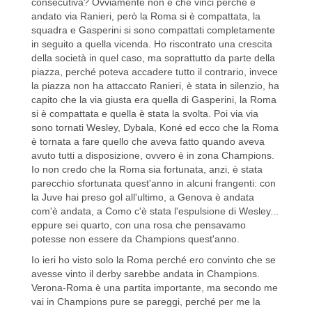
consecutiva? Ovviamente non è che vinci perché è
andato via Ranieri, però la Roma si è compattata, la
squadra e Gasperini si sono compattati completamente
in seguito a quella vicenda. Ho riscontrato una crescita
della società in quel caso, ma soprattutto da parte della
piazza, perché poteva accadere tutto il contrario, invece
la piazza non ha attaccato Ranieri, è stata in silenzio, ha
capito che la via giusta era quella di Gasperini, la Roma
si è compattata e quella è stata la svolta. Poi via via
sono tornati Wesley, Dybala, Koné ed ecco che la Roma
è tornata a fare quello che aveva fatto quando aveva
avuto tutti a disposizione, ovvero è in zona Champions.
Io non credo che la Roma sia fortunata, anzi, è stata
parecchio sfortunata quest'anno in alcuni frangenti: con
la Juve hai preso gol all'ultimo, a Genova è andata
com'è andata, a Como c'è stata l'espulsione di Wesley...
eppure sei quarto, con una rosa che pensavamo
potesse non essere da Champions quest'anno.
Io ieri ho visto solo la Roma perché ero convinto che se
avesse vinto il derby sarebbe andata in Champions.
Verona-Roma è una partita importante, ma secondo me
vai in Champions pure se pareggi, perché per me la