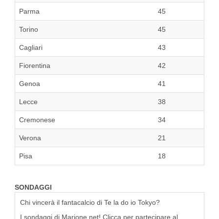
Parma
45
Torino
45
Cagliari
43
Fiorentina
42
Genoa
41
Lecce
38
Cremonese
34
Verona
21
Pisa
18
SONDAGGI
Chi vincerà il fantacalcio di Te la do io Tokyo?
I sondaggi di Marione.net! Clicca per partecipare al