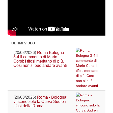
ULTIMI VIDEO
(20/03/2026)
Roma Bologna
3-4 Il commento di Mario
Corsi: I tifosi meritano di più.
Così non si può andare avanti
(20/03/2026)
Roma - Bologna:
vincono solo la Curva Sud e i
tifosi della Roma